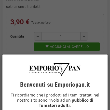
colorazione ultra violet
3,90 €
Tasse incluse
remove
add
Quantità
shopping_cart
AGGIUNGI AL CARRELLO
Descrizione
Benvenuti su Emporiopan.it
Materiale: Cotone grado farmaceutico
Ti ricordiamo che i prodotti ed i temi trattati nel
Canale: Stretto e Lungo
nostro sito sono rivolti ad un
pubblico di
Anti-Gocciolamento
fumatori adulti
.
Anti-Condensione
20 Filtri a confezione