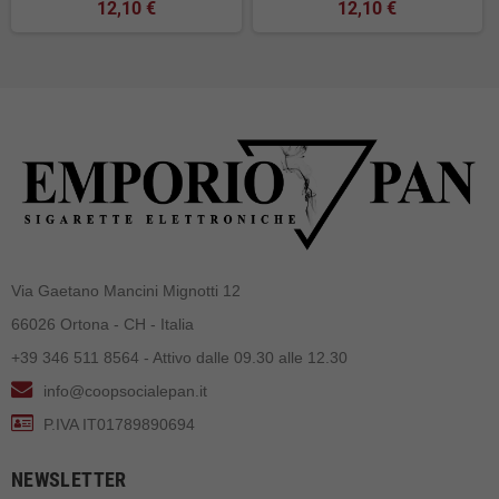
12,10 €
12,10 €
Via Gaetano Mancini Mignotti 12
66026 Ortona - CH - Italia
+39 346 511 8564 - Attivo dalle 09.30 alle 12.30
info@coopsocialepan.it
P.IVA IT01789890694
NEWSLETTER