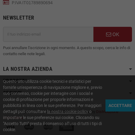
P.IVA IT01789890694
NEWSLETTER
OK
Puoi annullare l'iscrizione in ogni momento. A questo scopo, cerca le info di
contatto nelle note legali.
LA NOSTRA AZIENDA
PRODOTTI
Questo sito utilizza cookie tecnici e statistici per
fornirle un'esperienza di navigazione migliore e, previo
SEGUICI
suo consenso, cookie per interagire con i social e
cookie di profilazione per proporle informazioni e
pubblicità in linea con le sue preferenze. Per maggiori
ACCETTARE
dettagli può consultare
la nostra cookie policy
o
© 2021 -
Emporio Pan
- P.I. IT01789890694 | Design by
Distribuzione
impostare le sue preferenze sui cookie. Cliccando su
Informatica
"Accetto Tutti" presta il consenso all'uso di tutti i tipi di
cookie.