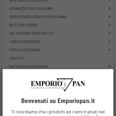
BOX MOD E ACCESSORI
add
ATOMIZZATORI E RICAMBI
add
RESISTENZE ATOM E POD RICAMBI
add
BOTTOM FEEDER
add
AIO SISTEMA BORO BILLET
add
TUBI E ACCESSORI
add
PIPE E ACCESSORI
add
CIRCUITI
BATTERIE E ACCESSORI
add
CARICABATTERIE E POWERBANK
add
SPONGEBOX
FILI RESISTIVI
add
Benvenuti su Emporiopan.it
MESH
add
ROPE
add
Ti ricordiamo che i prodotti ed i temi trattati nel