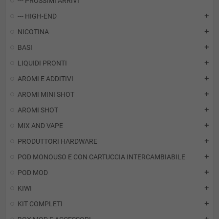
--- PROSSIMI ARRIVI
--- HIGH-END
add
NICOTINA
add
BASI
add
LIQUIDI PRONTI
add
AROMI E ADDITIVI
add
AROMI MINI SHOT
add
AROMI SHOT
add
MIX AND VAPE
add
PRODUTTORI HARDWARE
add
POD MONOUSO E CON CARTUCCIA INTERCAMBIABILE
add
POD MOD
add
KIWI
add
KIT COMPLETI
add