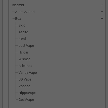
Ricambi
add
Atomizzatori
add
Box
add
SXK
Aspire
Eleaf
Lost Vape
Hcigar
Wismec
Billet Box
Vandy Vape
BD Vape
Voopoo
HippoVape
GeekVape