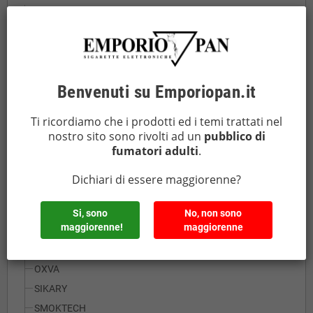
ASPIRE
BEEZ VAPOR by DREAMODS
BP MODS
DOTMOD
Benvenuti su Emporiopan.it
ELEAF
ELFBAR
Ti ricordiamo che i prodotti ed i temi trattati nel
FUMYTECH
nostro sito sono rivolti ad un
pubblico di
fumatori adulti
.
GEEKVAPE
HOTCIG
Dichiari di essere maggiorenne?
INNOKIN
JOYETECH
Si, sono
No, non sono
maggiorenne!
maggiorenne
JUSTFOG
LION BY LA TABACCHERIA
OXVA
SIKARY
SMOKTECH