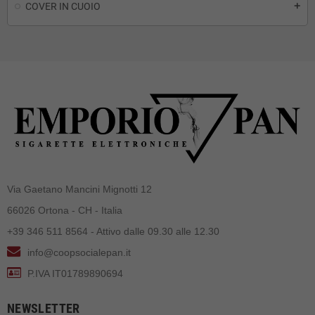
COVER IN CUOIO
add
Via Gaetano Mancini Mignotti 12
66026 Ortona - CH - Italia
+39 346 511 8564 - Attivo dalle 09.30 alle 12.30
info@coopsocialepan.it
P.IVA IT01789890694
NEWSLETTER