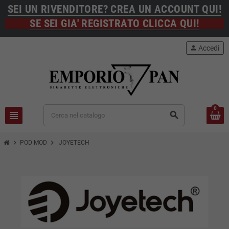
SEI UN RIVENDITORE? CREA UN ACCOUNT QUI!
SE SEI GIA' REGISTRATO CLICCA QUI!
person
Accedi
0
view_headline
search
chevron_right
chevron_right
POD MOD
JOYETECH