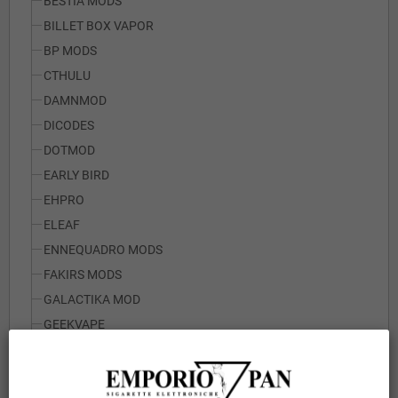
BESTIA MODS
BILLET BOX VAPOR
BP MODS
CTHULU
DAMNMOD
DICODES
DOTMOD
EARLY BIRD
EHPRO
ELEAF
ENNEQUADRO MODS
FAKIRS MODS
GALACTIKA MOD
GEEKVAPE
IF MODS
JOYETECH