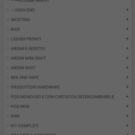
--- PROSSIMI ARRIVI
--- HIGH-END
add
NICOTINA
add
BASI
add
LIQUIDI PRONTI
add
AROMI E ADDITIVI
add
AROMI MINI SHOT
add
AROMI SHOT
add
MIX AND VAPE
add
PRODUTTORI HARDWARE
add
POD MONOUSO E CON CARTUCCIA INTERCAMBIABILE
add
POD MOD
add
KIWI
add
KIT COMPLETI
add