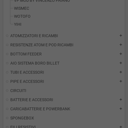
VP MOD BY VINCENZO PAIANO
WISMEC
WOTOFO
YIHI
ATOMIZZATORI E RICAMBI
add
RESISTENZE ATOM E POD RICAMBI
add
BOTTOM FEEDER
add
AIO SISTEMA BORO BILLET
add
TUBI E ACCESSORI
add
PIPE E ACCESSORI
add
CIRCUITI
BATTERIE E ACCESSORI
add
CARICABATTERIE E POWERBANK
add
SPONGEBOX
FILI RESISTIVI
add