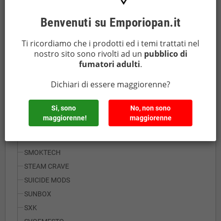
KHONSU TECH
INNOKIN
Benvenuti su Emporiopan.it
JUSTFOG
Ti ricordiamo che i prodotti ed i temi trattati nel
KOGUOVAPE
nostro sito sono rivolti ad un
pubblico di
LIMELIGHT
fumatori adulti
.
LOST VAPE
Dichiari di essere maggiorenne?
MOD MAKER
MODS HOUSE
Si, sono
No, non sono
PIONEER4YOU IPV
maggiorenne!
maggiorenne
SKNKWORK
R.S.S. MODS
SMOKTECH
STEAM CRAVE
SUICIDE MODS
SUNBOX
SXK