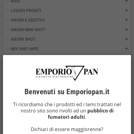
BASI
add
LIQUIDI PRONTI
add
AROMI E ADDITIVI
add
AROMI MINI SHOT
add
AROMI SHOT
add
MIX AND VAPE
add
PRODUTTORI HARDWARE
add
01 VAPE
add
AMBITION MODS
add
ANGRY FOX VAPE
add
Benvenuti su Emporiopan.it
ARCANA MODS
add
ASPIRE
add
Ti ricordiamo che i prodotti ed i temi trattati nel
ASPIRE/TUBINO
nostro sito sono rivolti ad un
pubblico di
fumatori adulti
.
AUGUSE
add
BEEZ VAPOR by DREAMODS
add
Dichiari di essere maggiorenne?
BILLET BOX VAPOR
add