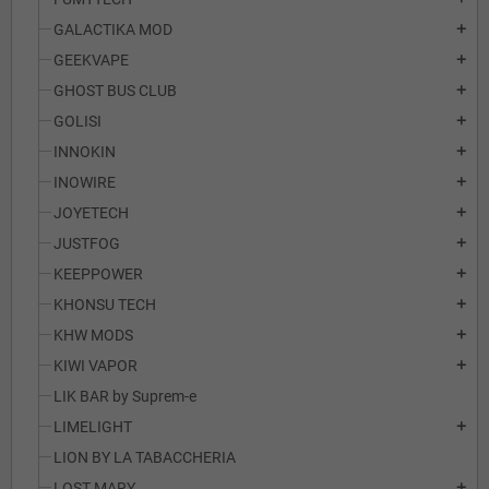
GALACTIKA MOD
add
GEEKVAPE
add
GHOST BUS CLUB
add
GOLISI
add
INNOKIN
add
INOWIRE
add
JOYETECH
add
JUSTFOG
add
KEEPPOWER
add
KHONSU TECH
add
KHW MODS
add
KIWI VAPOR
add
LIK BAR by Suprem-e
LIMELIGHT
add
LION BY LA TABACCHERIA
LOST MARY
add