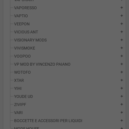
VAPORESSO
add
VAPTIO
add
VEEPON
add
VICIOUS ANT
add
VISIONARY MODS
add
VIVISMOKE
add
VOOPOO
add
VP MOD BY VINCENZO PAIANO
add
WOTOFO
add
XTAR
add
YIHI
add
YOUDE UD
add
ZIVIPF
add
VARI
add
BOCCETTE E ACCESSORI PER LIQUIDI
add
MODS HOUSE
add