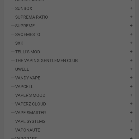
SUNBOX
add
SUPREMA RATIO
add
SUPREME
add
SVOEMESTO
add
SXK
add
TELLI'S MOD
add
THE VAPING GENTLEMEN CLUB
add
UWELL
add
VANDY VAPE
add
VAPCELL
add
VAPER'S MOOD
add
VAPERZ CLOUD
add
VAPE SMARTER
add
VAPE SYSTEMS
add
VAPONAUTE
add
VAPORART
add