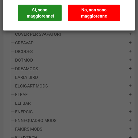
BLACKSTAR
add
Si, sono
No, non sono
maggiorenne!
maggiorenne
BP MODS
add
CENTENARY MODS
add
COVER PER SVAPATORI
add
CREAVAP
add
DICODES
add
DOTMOD
add
DREAMODS
add
EARLY BIRD
add
ELCIGART MODS
add
ELEAF
add
ELFBAR
add
ENERCIG
add
ENNEQUADRO MODS
add
FAKIRS MODS
add
FUMYTECH
add