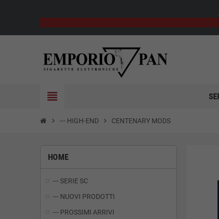
view_headline
SE
chevron_right
--- HIGH-END
chevron_right
CENTENARY MODS
HOME
--- SERIE SC
--- NUOVI PRODOTTI
--- PROSSIMI ARRIVI