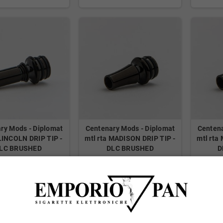
ry Mods - Diplomat
Centenary Mods - Diplomat
Centena
 LINCOLN DRIP TIP -
mtl rta MADISON DRIP TIP -
mtl rta
LC BRUSHED
DLC BRUSHED
D
Stock: 0
Stock: 0
24,95 €
24,95 €