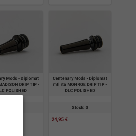
ry Mods - Diplomat
Centenary Mods - Diplomat
 MADISON DRIP TIP -
mtl rta MONROE DRIP TIP -
LC POLISHED
DLC POLISHED
Stock: 2
Stock: 0
24,95 €