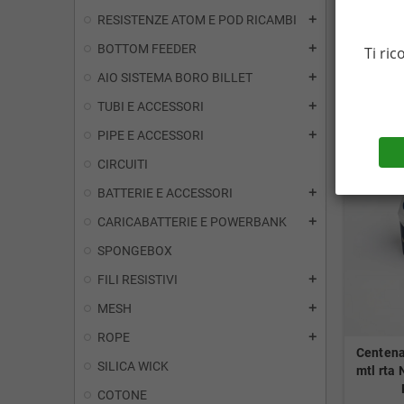
RESISTENZE ATOM E POD RICAMBI
add
BOTTOM FEEDER
add
Ti ric
AIO SISTEMA BORO BILLET
add
TUBI E ACCESSORI
add
PIPE E ACCESSORI
add
CIRCUITI
BATTERIE E ACCESSORI
add
CARICABATTERIE E POWERBANK
add
SPONGEBOX
FILI RESISTIVI
add
MESH
add
ROPE
add
Centena
SILICA WICK
mtl rta
COTONE