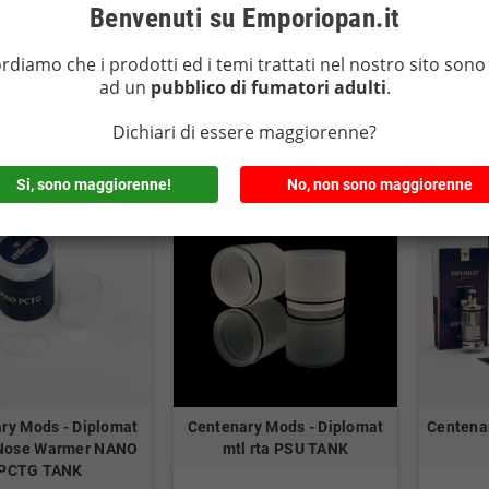
Benvenuti su Emporiopan.it
ordiamo che i prodotti ed i temi trattati nel nostro sito sono 
ad un
pubblico di fumatori adulti
.
PRODOTTO
PRODOTTO



ESAURITO
ESAURITO
Dichiari di essere maggiorenne?
Si, sono maggiorenne!
No, non sono maggiorenne
ry Mods - Diplomat
Centenary Mods - Diplomat
Centena
 Nose Warmer NANO
mtl rta PSU TANK
PCTG TANK