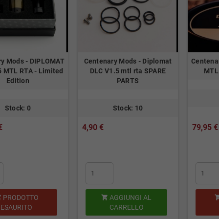
ry Mods - DIPLOMAT
Centenary Mods - Diplomat
Centena
5 MTL RTA - Limited
DLC V1.5 mtl rta SPARE
MTL 
Edition
PARTS
Stock: 0
Stock: 10
€
4,90 €
79,95 €
PRODOTTO
AGGIUNGI AL


ESAURITO
CARRELLO