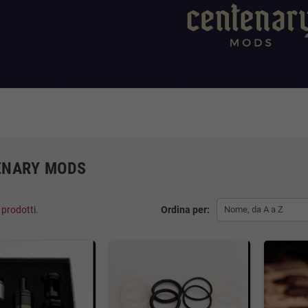
ENARY MODS
 prodotti.
Ordina per:
Nome, da A a Z