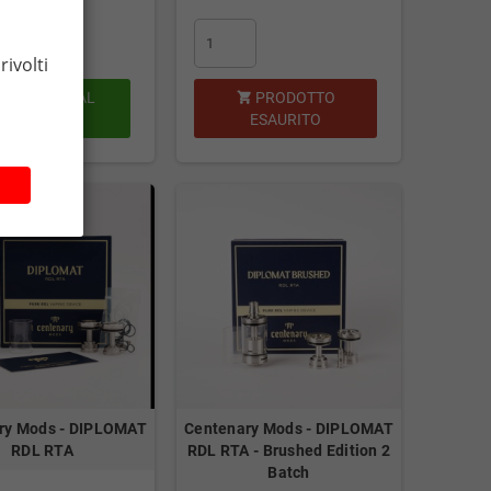
rivolti
AGGIUNGI AL
PRODOTTO

CARRELLO
ESAURITO
ry Mods - DIPLOMAT
Centenary Mods - DIPLOMAT
RDL RTA
RDL RTA - Brushed Edition 2
Batch