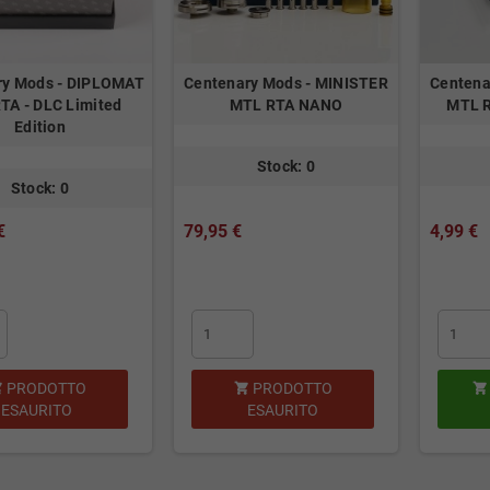
ry Mods - DIPLOMAT
Centenary Mods - MINISTER
Centena
TA - DLC Limited
MTL RTA NANO
MTL 
Edition
Stock: 0
Stock: 0
€
79,95 €
4,99 €
PRODOTTO
PRODOTTO



ESAURITO
ESAURITO