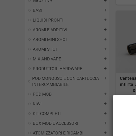
NICOTINA
add
BASI
add
LIQUIDI PRONTI
add
AROMI E ADDITIVI
add
AROMI MINI SHOT
add
AROMI SHOT
add
MIX AND VAPE
add
PRODUTTORI HARDWARE
add
POD MONOUSO E CON CARTUCCIA
Centena
add
INTERCAMBIABILE
mtl rta
D
POD MOD
add
KIWI
add
KIT COMPLETI
add
24,95 €
BOX MOD E ACCESSORI
add
ATOMIZZATORI E RICAMBI
add