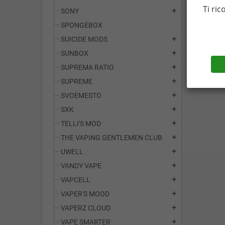
Ti ric
SONY
add
SPONGEBOX
SUICIDE MODS
add
SUNBOX
add
SUPREMA RATIO
add
SUPREME
add
SVOEMESTO
add
SXK
add
TELLI'S MOD
add
THE VAPING GENTLEMEN CLUB
add
UWELL
add
VANDY VAPE
add
VAPCELL
add
VAPER'S MOOD
add
VAPERZ CLOUD
add
VAPE SMARTER
add