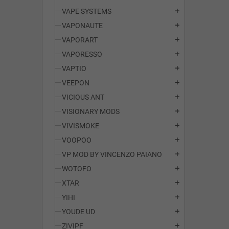
VAPE SYSTEMS
add
VAPONAUTE
add
VAPORART
add
VAPORESSO
add
VAPTIO
add
VEEPON
add
VICIOUS ANT
add
VISIONARY MODS
add
VIVISMOKE
add
VOOPOO
add
VP MOD BY VINCENZO PAIANO
add
WOTOFO
add
XTAR
add
YIHI
add
YOUDE UD
add
ZIVIPF
add