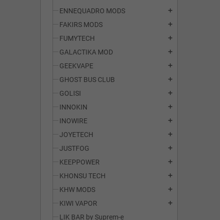
ENNEQUADRO MODS
add
FAKIRS MODS
add
FUMYTECH
add
GALACTIKA MOD
add
GEEKVAPE
add
GHOST BUS CLUB
add
GOLISI
add
INNOKIN
add
INOWIRE
add
JOYETECH
add
JUSTFOG
add
KEEPPOWER
add
KHONSU TECH
add
KHW MODS
add
KIWI VAPOR
add
LIK BAR by Suprem-e