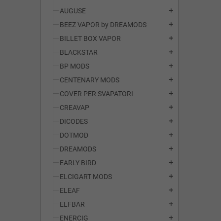
AUGUSE
add
BEEZ VAPOR by DREAMODS
add
BILLET BOX VAPOR
add
BLACKSTAR
add
BP MODS
add
CENTENARY MODS
add
COVER PER SVAPATORI
add
CREAVAP
add
DICODES
add
DOTMOD
add
DREAMODS
add
EARLY BIRD
add
ELCIGART MODS
add
ELEAF
add
ELFBAR
add
ENERCIG
add