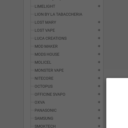
LIMELIGHT
add
LION BY LA TABACCHERIA
LOST MARY
add
LOST VAPE
add
LUCA CREATIONS
add
MOD MAKER
add
MODS HOUSE
add
MOLICEL
add
MONSTER VAPE
add
NITECORE
add
OCTOPUS
add
OFFICINE SVAPO
add
OXVA
add
PANASONIC
add
SAMSUNG
add
SMOKTECH
add