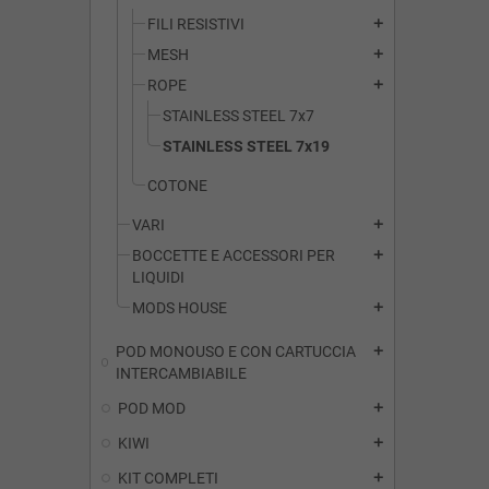
FILI RESISTIVI
add
MESH
add
ROPE
add
STAINLESS STEEL 7x7
STAINLESS STEEL 7x19
COTONE
VARI
add
BOCCETTE E ACCESSORI PER
add
LIQUIDI
MODS HOUSE
add
POD MONOUSO E CON CARTUCCIA
add
INTERCAMBIABILE
POD MOD
add
KIWI
add
KIT COMPLETI
add