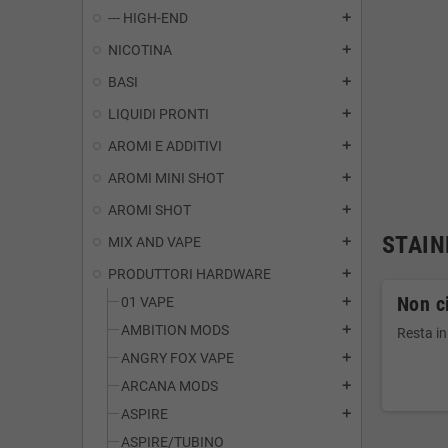
--- HIGH-END
add
NICOTINA
add
BASI
add
LIQUIDI PRONTI
add
AROMI E ADDITIVI
add
AROMI MINI SHOT
add
AROMI SHOT
add
STAIN
MIX AND VAPE
add
PRODUTTORI HARDWARE
add
Non ci
01 VAPE
add
AMBITION MODS
add
Resta in
ANGRY FOX VAPE
add
ARCANA MODS
add
ASPIRE
add
ASPIRE/TUBINO