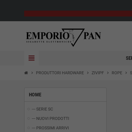
view_headline
SE
chevron_right
PRODUTTORI HARDWARE
chevron_right
ZIVIPF
chevron_right
ROPE
chevron_right
HOME
--- SERIE SC
--- NUOVI PRODOTTI
--- PROSSIMI ARRIVI