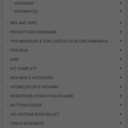
VAPORART
add
VAPORIFICIO
add
MIX AND VAPE
add
PRODUTTORI HARDWARE
add
POD MONOUSO E CON CARTUCCIA INTERCAMBIABILE
add
POD MOD
add
KIWI
add
KIT COMPLETI
add
BOX MOD E ACCESSORI
add
ATOMIZZATORI E RICAMBI
add
RESISTENZE ATOM E POD RICAMBI
add
BOTTOM FEEDER
add
AIO SISTEMA BORO BILLET
add
TUBI E ACCESSORI
add