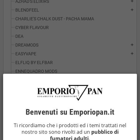
AZHAD'S ELIXIRS
add
BLENDFEEL
add
CHARLIE'S CHALK DUST - PACHA MAMA
CYBER FLAVOUR
DEA
DREAMODS
add
EASYVAPE
add
ELFLIQ BY ELFBAR
ENNEQUADRO MODS
EXTRACTION MANIA
EXTRACTION MANIA LINEA PLAYMANIA
FANTASI
FLAVOURAGE
Benvenuti su Emporiopan.it
FLAVOUR ART
add
GALACTIKA
Ti ricordiamo che i prodotti ed i temi trattati nel
nostro sito sono rivolti ad un
pubblico di
GOLDWAVE
add
fumatori adulti
.