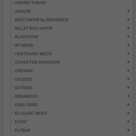
ASPIRE/TUBINO
AUGUSE
add
BEEZ VAPOR by DREAMODS
add
BILLET BOX VAPOR
add
BLACKSTAR
add
BP MODS
add
CENTENARY MODS
add
COVER PER SVAPATORI
add
CREAVAP
add
DICODES
add
DOTMOD
add
DREAMODS
add
EARLY BIRD
add
ELCIGART MODS
add
ELEAF
add
ELFBAR
add