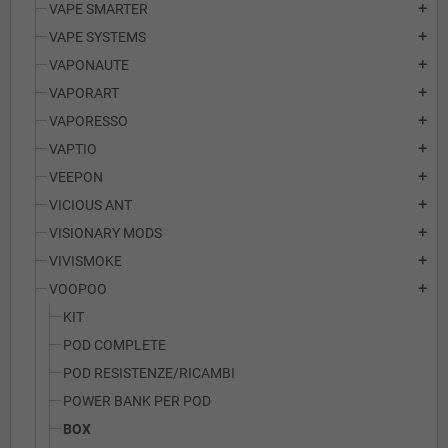
VAPE SMARTER
add
VAPE SYSTEMS
add
VAPONAUTE
add
VAPORART
add
VAPORESSO
add
VAPTIO
add
VEEPON
add
VICIOUS ANT
add
VISIONARY MODS
add
VIVISMOKE
add
VOOPOO
add
KIT
POD COMPLETE
POD RESISTENZE/RICAMBI
POWER BANK PER POD
BOX