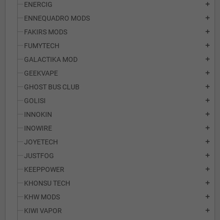
ENERCIG
add
ENNEQUADRO MODS
add
FAKIRS MODS
add
FUMYTECH
add
GALACTIKA MOD
add
GEEKVAPE
add
GHOST BUS CLUB
add
GOLISI
add
INNOKIN
add
INOWIRE
add
JOYETECH
add
JUSTFOG
add
KEEPPOWER
add
KHONSU TECH
add
KHW MODS
add
KIWI VAPOR
add