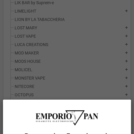
LIK BAR by Suprem-e
LIMELIGHT
add
LION BY LA TABACCHERIA
LOST MARY
add
LOST VAPE
add
LUCA CREATIONS
add
MOD MAKER
add
MODS HOUSE
add
MOLICEL
add
MONSTER VAPE
add
NITECORE
add
OCTOPUS
add
OFFICINE SVAPO
add
OXVA
add
PANASONIC
add
SAMSUNG
add