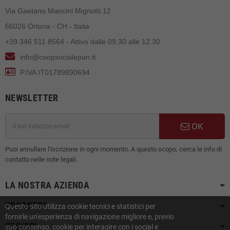
Via Gaetano Mancini Mignotti 12
66026 Ortona - CH - Italia
+39 346 511 8564 - Attivo dalle 09.30 alle 12.30
info@coopsocialepan.it
P.IVA IT01789890694
NEWSLETTER
OK
Puoi annullare l'iscrizione in ogni momento. A questo scopo, cerca le info di
contatto nelle note legali.
LA NOSTRA AZIENDA
PRODOTTI
Questo sito utilizza cookie tecnici e statistici per
fornirle un'esperienza di navigazione migliore e, previo
SEGUICI
suo consenso, cookie per interagire con i social e