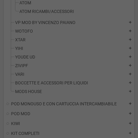
ATOM
ATOM RICAMBI/ACCESSORI
VP MOD BY VINCENZO PAIANO
add
WOTOFO
add
XTAR
add
YIHI
add
YOUDE UD
add
ZIVIPF
add
VARI
add
BOCCETTE E ACCESSORI PER LIQUIDI
add
MODS HOUSE
add
POD MONOUSO E CON CARTUCCIA INTERCAMBIABILE
add
POD MOD
add
KIWI
add
KIT COMPLETI
add