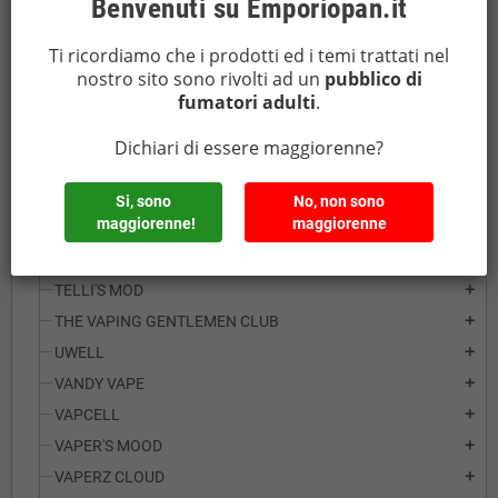
Benvenuti su Emporiopan.it
SMOKTECH
add
SONY
add
Ti ricordiamo che i prodotti ed i temi trattati nel
SPONGEBOX
nostro sito sono rivolti ad un
pubblico di
fumatori adulti
.
SUICIDE MODS
add
SUNBOX
add
Dichiari di essere maggiorenne?
SUPREMA RATIO
add
SUPREME
add
Si, sono
No, non sono
maggiorenne!
maggiorenne
SVOEMESTO
add
SXK
add
TELLI'S MOD
add
THE VAPING GENTLEMEN CLUB
add
UWELL
add
VANDY VAPE
add
VAPCELL
add
VAPER'S MOOD
add
VAPERZ CLOUD
add