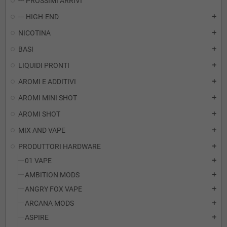
--- PROSSIMI ARRIVI
--- HIGH-END
add
NICOTINA
add
BASI
add
LIQUIDI PRONTI
add
AROMI E ADDITIVI
add
AROMI MINI SHOT
add
AROMI SHOT
add
MIX AND VAPE
add
PRODUTTORI HARDWARE
add
01 VAPE
add
AMBITION MODS
add
ANGRY FOX VAPE
add
ARCANA MODS
add
ASPIRE
add