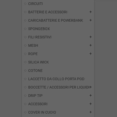
CIRCUITI
BATTERIE E ACCESSORI
add
CARICABATTERIE E POWERBANK
add
SPONGEBOX
FILI RESISTIVI
add
MESH
add
ROPE
add
SILICA WICK
COTONE
LACCETTO DA COLLO PORTA POD
BOCCETTE / ACCESSORI PER LIQUIDI
add
DRIP TIP
add
ACCESSORI
add
COVER IN CUOIO
add