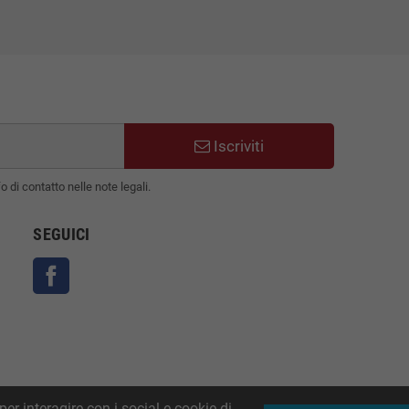
Iscriviti
 di contatto nelle note legali.
SEGUICI
Facebook
per interagire con i social e cookie di