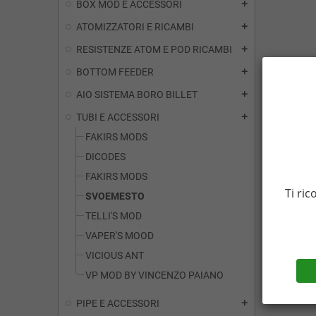
BOX MOD E ACCESSORI
add
ATOMIZZATORI E RICAMBI
add
RESISTENZE ATOM E POD RICAMBI
add
BOTTOM FEEDER
add
AIO SISTEMA BORO BILLET
add
TUBI E ACCESSORI
add
FAKIRS MODS
DICODES
FAKIRS MODS
Ti ric
SVOEMESTO
TELLI'S MOD
VAPER'S MOOD
VICIOUS ANT
VP MOD BY VINCENZO PAIANO
PIPE E ACCESSORI
add