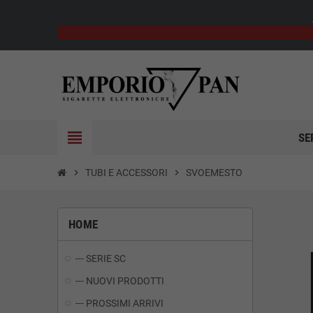
view_headline
SE
chevron_right
TUBI E ACCESSORI
chevron_right
SVOEMESTO
HOME
--- SERIE SC
--- NUOVI PRODOTTI
--- PROSSIMI ARRIVI