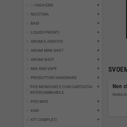
--- HIGH-END
add
NICOTINA
add
BASI
add
LIQUIDI PRONTI
add
AROMI E ADDITIVI
add
AROMI MINI SHOT
add
AROMI SHOT
add
SVOE
MIX AND VAPE
add
PRODUTTORI HARDWARE
add
Non ci
POD MONOUSO E CON CARTUCCIA
add
INTERCAMBIABILE
Resta in
POD MOD
add
KIWI
add
KIT COMPLETI
add