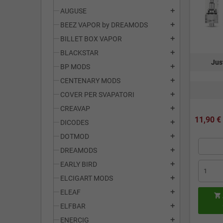
AUGUSE
add
BEEZ VAPOR by DREAMODS
add
BILLET BOX VAPOR
add
BLACKSTAR
add
Jus
BP MODS
add
CENTENARY MODS
add
COVER PER SVAPATORI
add
CREAVAP
add
11,90 €
DICODES
add
DOTMOD
add
DREAMODS
add
EARLY BIRD
add
ELCIGART MODS
add
ELEAF
add

ELFBAR
add
ENERCIG
add