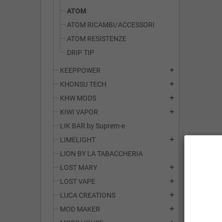
ATOM
ATOM RICAMBI/ACCESSORI
ATOM RESISTENZE
DRIP TIP
KEEPPOWER
add
KHONSU TECH
add
KHW MODS
add
KIWI VAPOR
add
LIK BAR by Suprem-e
LIMELIGHT
add
LION BY LA TABACCHERIA
LOST MARY
add
LOST VAPE
add
LUCA CREATIONS
add
MOD MAKER
add