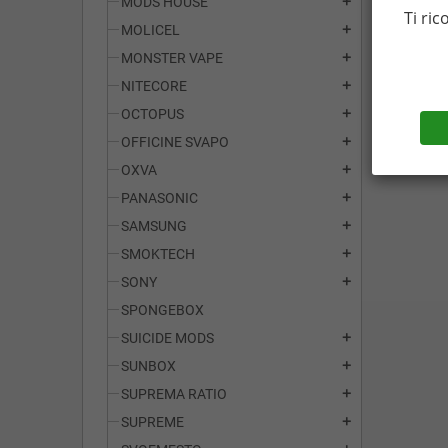
MODS HOUSE
add
Ti ric
MOLICEL
add
MONSTER VAPE
add
NITECORE
add
OCTOPUS
add
OFFICINE SVAPO
add
OXVA
add
PANASONIC
add
SAMSUNG
add
SMOKTECH
add
SONY
add
SPONGEBOX
SUICIDE MODS
add
SUNBOX
add
SUPREMA RATIO
add
SUPREME
add