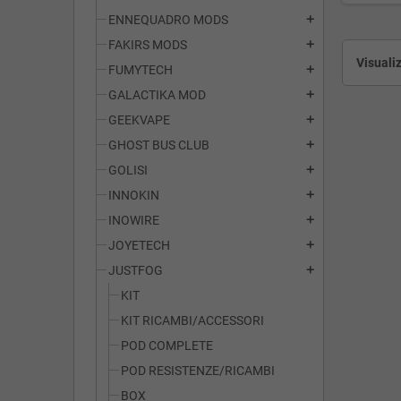
ENNEQUADRO MODS
add
FAKIRS MODS
add
Visualiz
FUMYTECH
add
GALACTIKA MOD
add
GEEKVAPE
add
GHOST BUS CLUB
add
GOLISI
add
INNOKIN
add
INOWIRE
add
JOYETECH
add
JUSTFOG
add
KIT
KIT RICAMBI/ACCESSORI
POD COMPLETE
POD RESISTENZE/RICAMBI
BOX