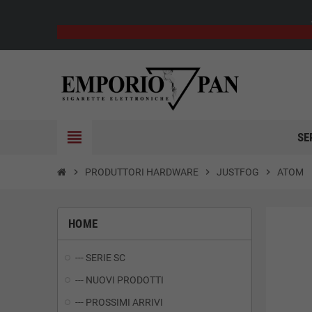
view_headline
SE
chevron_right
PRODUTTORI HARDWARE
chevron_right
JUSTFOG
chevron_right
ATOM
HOME
--- SERIE SC
--- NUOVI PRODOTTI
--- PROSSIMI ARRIVI