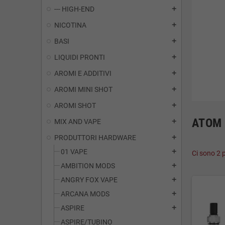
--- HIGH-END
add
NICOTINA
add
BASI
add
LIQUIDI PRONTI
add
AROMI E ADDITIVI
add
AROMI MINI SHOT
add
AROMI SHOT
add
ATOM
MIX AND VAPE
add
PRODUTTORI HARDWARE
add
01 VAPE
add
Ci sono 2 p
AMBITION MODS
add
ANGRY FOX VAPE
add
ARCANA MODS
add
ASPIRE
add
ASPIRE/TUBINO