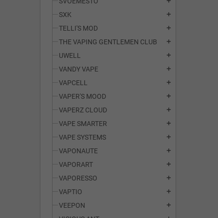
SVOEMESTO
add
SXK
add
TELLI'S MOD
add
THE VAPING GENTLEMEN CLUB
add
UWELL
add
VANDY VAPE
add
VAPCELL
add
VAPER'S MOOD
add
VAPERZ CLOUD
add
VAPE SMARTER
add
VAPE SYSTEMS
add
VAPONAUTE
add
VAPORART
add
VAPORESSO
add
VAPTIO
add
VEEPON
add