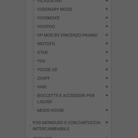
VICIOUS ANT
add
VISIONARY MODS
add
VIVISMOKE
add
VOOPOO
add
VP MOD BY VINCENZO PAIANO
add
WOTOFO
add
XTAR
add
YIHI
add
YOUDE UD
add
ZIVIPF
add
VARI
add
BOCCETTE E ACCESSORI PER
add
LIQUIDI
MODS HOUSE
add
POD MONOUSO E CON CARTUCCIA
add
INTERCAMBIABILE