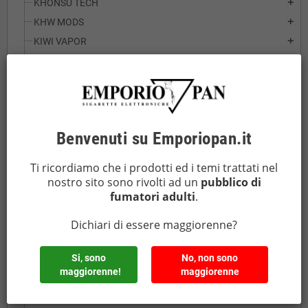
KHONSU TECH
add
KHW MODS
add
KIWI VAPOR
add
LIK BAR by Suprem-e
LIMELIGHT
add
BOX AIO
BOX
Benvenuti su Emporiopan.it
LION BY LA TABACCHERIA
LOST MARY
add
Ti ricordiamo che i prodotti ed i temi trattati nel
nostro sito sono rivolti ad un
pubblico di
LOST VAPE
add
fumatori adulti
.
LUCA CREATIONS
add
MOD MAKER
add
Dichiari di essere maggiorenne?
MODS HOUSE
add
Si, sono
No, non sono
MOLICEL
add
maggiorenne!
maggiorenne
MONSTER VAPE
add
NITECORE
add