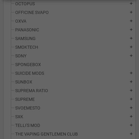
OCTOPUS
add
OFFICINE SVAPO
add
OXVA
add
PANASONIC
add
SAMSUNG
add
SMOKTECH
add
SONY
add
SPONGEBOX
SUICIDE MODS
add
SUNBOX
add
SUPREMA RATIO
add
SUPREME
add
SVOEMESTO
add
SXK
add
TELLI'S MOD
add
THE VAPING GENTLEMEN CLUB
add