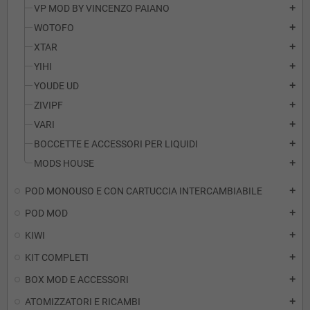
VP MOD BY VINCENZO PAIANO
add
WOTOFO
add
XTAR
add
YIHI
add
YOUDE UD
add
ZIVIPF
add
VARI
add
BOCCETTE E ACCESSORI PER LIQUIDI
add
MODS HOUSE
add
POD MONOUSO E CON CARTUCCIA INTERCAMBIABILE
add
POD MOD
add
KIWI
add
KIT COMPLETI
add
BOX MOD E ACCESSORI
add
ATOMIZZATORI E RICAMBI
add