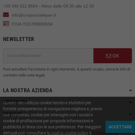
+39 346 511 8564 - Attivo dalle 09.30 alle 12.30
info@coopsocialepan.it
P.IVA IT01789890694
NEWSLETTER
OK
Puoi annullare l'iscrizione in ogni momento. A questo scopo, cerca le info di
contatto nelle note legali.
LA NOSTRA AZIENDA
PRODOTTI
Questo sito utilizza cookie tecnici e statistici per
fornirle un'esperienza di navigazione migliore e, previo
SEGUICI
suo consenso, cookie per interagire con i social e
cookie di profilazione per proporle informazioni e
pubblicità in linea con le sue preferenze. Per maggiori
ACCETTARE
dettagli può consultare
la nostra cookie policy
o
© 2021 -
Emporio Pan
- P.I. IT01789890694 | Design by
Distribuzione