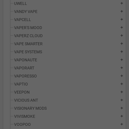
UWELL
add
VANDY VAPE
add
VAPCELL
add
VAPER'S MOOD
add
VAPERZ CLOUD
add
VAPE SMARTER
add
VAPE SYSTEMS
add
VAPONAUTE
add
VAPORART
add
VAPORESSO
add
VAPTIO
add
VEEPON
add
VICIOUS ANT
add
VISIONARY MODS
add
VIVISMOKE
add
VOOPOO
add