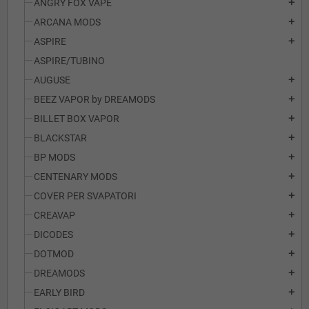
ANGRY FOX VAPE
add
ARCANA MODS
add
ASPIRE
add
ASPIRE/TUBINO
AUGUSE
add
BEEZ VAPOR by DREAMODS
add
BILLET BOX VAPOR
add
BLACKSTAR
add
BP MODS
add
CENTENARY MODS
add
COVER PER SVAPATORI
add
CREAVAP
add
DICODES
add
DOTMOD
add
DREAMODS
add
EARLY BIRD
add