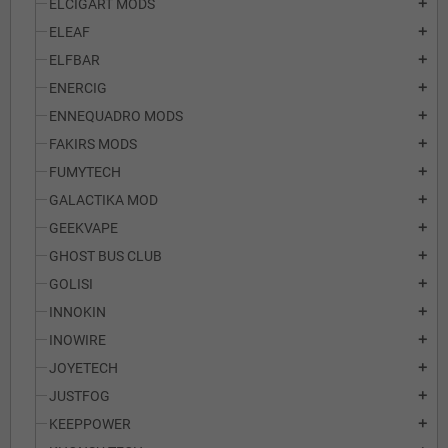
ELCIGART MODS
add
ELEAF
add
ELFBAR
add
ENERCIG
add
ENNEQUADRO MODS
add
FAKIRS MODS
add
FUMYTECH
add
GALACTIKA MOD
add
GEEKVAPE
add
GHOST BUS CLUB
add
GOLISI
add
INNOKIN
add
INOWIRE
add
JOYETECH
add
JUSTFOG
add
KEEPPOWER
add