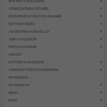
BOX MOD E ACCESSORI
add
ATOMIZZATORI E RICAMBI
add
RESISTENZE ATOM E POD RICAMBI
add
BOTTOM FEEDER
add
AIO SISTEMA BORO BILLET
add
TUBI E ACCESSORI
add
PIPE E ACCESSORI
add
CIRCUITI
BATTERIE E ACCESSORI
add
CARICABATTERIE E POWERBANK
add
SPONGEBOX
FILI RESISTIVI
add
MESH
add
ROPE
add