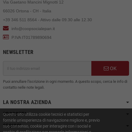
Via Gaetano Mancini Mignotti 12
66026 Ortona - CH - Italia
+39 346 511 8564 - Attivo dalle 09.30 alle 12.30
info@coopsocialepan.it
P.IVA IT01789890694
NEWSLETTER
OK
Puoi annullare l'iscrizione in ogni momento. A questo scopo, cerca le info di
contatto nelle note legali.
LA NOSTRA AZIENDA
PRODOTTI
Questo sito utilizza cookie tecnici e statistici per
fornirle un'esperienza di navigazione migliore e, previo
SEGUICI
suo consenso, cookie per interagire con i social e