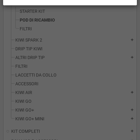
KIWI SPARK
add
STARTER KIT
POD DI RICAMBIO
FILTRI
KIWI SPARK 2
add
DRIP TIP KIWI
ALTRI DRIP TIP
add
FILTRI
LACCETTI DA COLLO
ACCESSORI
KIWI AIR
add
KIWI GO
KIWI GO+
add
KIWI GO+ MINI
add
KIT COMPLETI
add