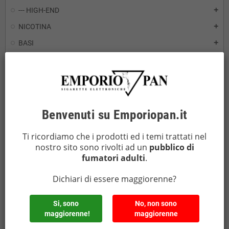
--- HIGH-END
add
NICOTINA
add
BASI
add
LIQUIDI PRONTI
add
AROMI E ADDITIVI
add
AROMI MINI SHOT
add
AROMI SHOT
add
Benvenuti su Emporiopan.it
MIX AND VAPE
add
Ti ricordiamo che i prodotti ed i temi trattati nel
PRODUTTORI HARDWARE
add
nostro sito sono rivolti ad un
pubblico di
fumatori adulti
.
POD MONOUSO E CON CARTUCCIA INTERCAMBIABILE
add
POD MOD
add
Dichiari di essere maggiorenne?
KIWI
add
Si, sono
No, non sono
KIWI 1
add
maggiorenne!
maggiorenne
KIWI 2
add