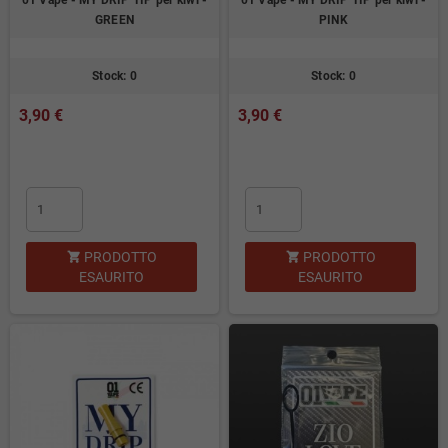
01 Vape - MY DRIP TIP per kiwi -
01 Vape - MY DRIP TIP per kiwi -
GREEN
PINK
Stock: 0
Stock: 0
3,90 €
3,90 €
PRODOTTO
PRODOTTO


ESAURITO
ESAURITO