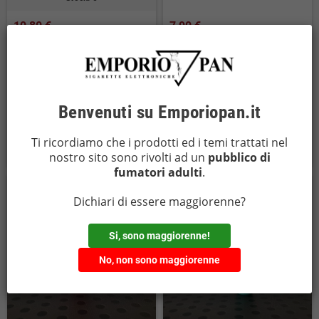
10,80 €
7,90 €
Benvenuti su Emporiopan.it
PRODOTTO
PRODOTTO


Ti ricordiamo che i prodotti ed i temi trattati nel
ESAURITO
ESAURITO
nostro sito sono rivolti ad un
pubblico di
fumatori adulti
.
Dichiari di essere maggiorenne?
Si, sono maggiorenne!
No, non sono maggiorenne