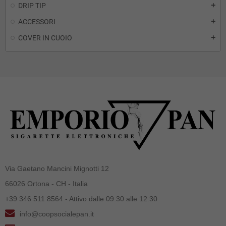
DRIP TIP
add
ACCESSORI
add
COVER IN CUOIO
add
Via Gaetano Mancini Mignotti 12
66026 Ortona - CH - Italia
+39 346 511 8564 - Attivo dalle 09.30 alle 12.30
info@coopsocialepan.it