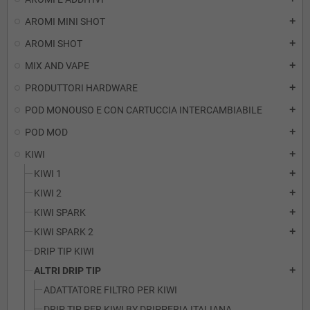
AROMI MINI SHOT
add
AROMI SHOT
add
MIX AND VAPE
add
PRODUTTORI HARDWARE
add
POD MONOUSO E CON CARTUCCIA INTERCAMBIABILE
add
POD MOD
add
KIWI
add
KIWI 1
add
KIWI 2
add
KIWI SPARK
add
KIWI SPARK 2
add
DRIP TIP KIWI
ALTRI DRIP TIP
add
ADATTATORE FILTRO PER KIWI
DRIP TIP PER KIWI BY DRIPPERIA ITALIANA