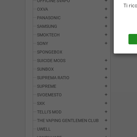
OFFICINE SVAPO
add
Ti ric
OXVA
add
PANASONIC
add
SAMSUNG
add
SMOKTECH
add
SONY
add
SPONGEBOX
SUICIDE MODS
add
SUNBOX
add
SUPREMA RATIO
add
SUPREME
add
SVOEMESTO
add
SXK
add
TELLI'S MOD
add
THE VAPING GENTLEMEN CLUB
add
UWELL
add