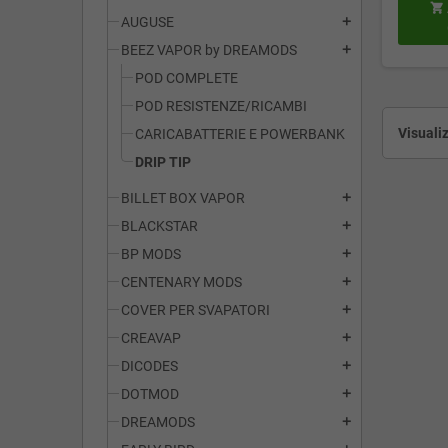

AUGUSE
add
BEEZ VAPOR by DREAMODS
add
POD COMPLETE
POD RESISTENZE/RICAMBI
Visualiz
CARICABATTERIE E POWERBANK
DRIP TIP
BILLET BOX VAPOR
add
BLACKSTAR
add
BP MODS
add
CENTENARY MODS
add
COVER PER SVAPATORI
add
CREAVAP
add
DICODES
add
DOTMOD
add
DREAMODS
add