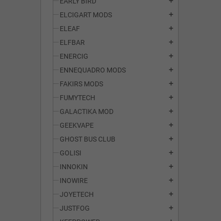
EARLY BIRD
add
ELCIGART MODS
add
ELEAF
add
ELFBAR
add
ENERCIG
add
ENNEQUADRO MODS
add
FAKIRS MODS
add
FUMYTECH
add
GALACTIKA MOD
add
GEEKVAPE
add
GHOST BUS CLUB
add
GOLISI
add
INNOKIN
add
INOWIRE
add
JOYETECH
add
JUSTFOG
add