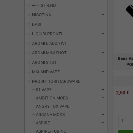
--- HIGH-END
add
NICOTINA
add
BASI
add
LIQUIDI PRONTI
add
AROMI E ADDITIVI
add
AROMI MINI SHOT
add
Beez Va
AROMI SHOT
add
PO
MIX AND VAPE
add
PRODUTTORI HARDWARE
add
01 VAPE
add
2,50 €
AMBITION MODS
add
ANGRY FOX VAPE
add
ARCANA MODS
add
ASPIRE
add
ASPIRE/TUBINO