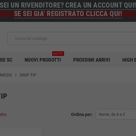
SEI UN RIVENDITORE? CREA UN ACCOUNT QUI
SE SEI GIA' REGISTRATO CLICCA QUI!
NOVITA'
RIE SC
NUOVI PRODOTTI
PROSSIMI ARRIVI
HIGH 
AMODS
chevron_right
DRIP TIP
TIP
otto.
Ordina per:
Nome, da A a Z