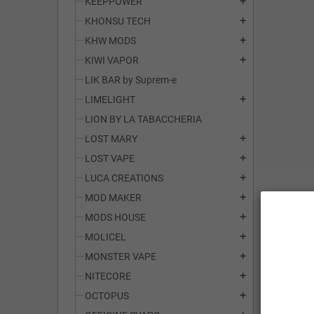
KEEPPOWER
add
KHONSU TECH
add
KHW MODS
add
KIWI VAPOR
add
LIK BAR by Suprem-e
LIMELIGHT
add
LION BY LA TABACCHERIA
LOST MARY
add
LOST VAPE
add
LUCA CREATIONS
add
MOD MAKER
add
MODS HOUSE
add
MOLICEL
add
MONSTER VAPE
add
NITECORE
add
OCTOPUS
add