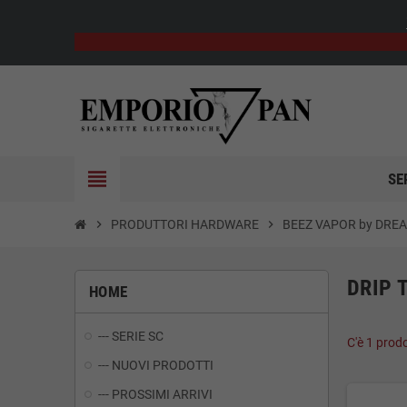
view_headline
SE
chevron_right
PRODUTTORI HARDWARE
chevron_right
BEEZ VAPOR by DRE
DRIP 
HOME
--- SERIE SC
C'è 1 prod
--- NUOVI PRODOTTI
--- PROSSIMI ARRIVI