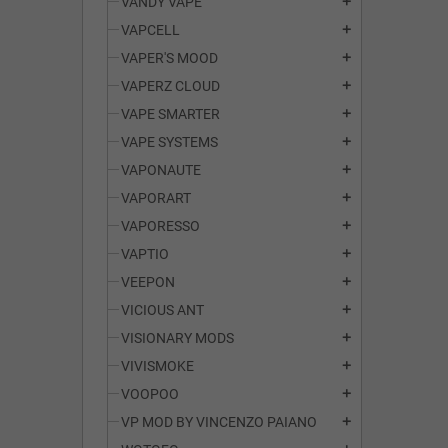
VANDY VAPE
add
VAPCELL
add
VAPER'S MOOD
add
VAPERZ CLOUD
add
VAPE SMARTER
add
VAPE SYSTEMS
add
VAPONAUTE
add
VAPORART
add
VAPORESSO
add
VAPTIO
add
VEEPON
add
VICIOUS ANT
add
VISIONARY MODS
add
VIVISMOKE
add
VOOPOO
add
VP MOD BY VINCENZO PAIANO
add