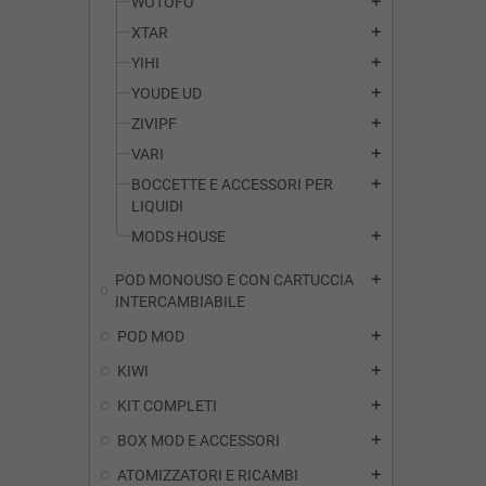
WOTOFO
add
XTAR
add
YIHI
add
YOUDE UD
add
ZIVIPF
add
VARI
add
BOCCETTE E ACCESSORI PER
add
LIQUIDI
MODS HOUSE
add
POD MONOUSO E CON CARTUCCIA
add
INTERCAMBIABILE
POD MOD
add
KIWI
add
KIT COMPLETI
add
BOX MOD E ACCESSORI
add
ATOMIZZATORI E RICAMBI
add