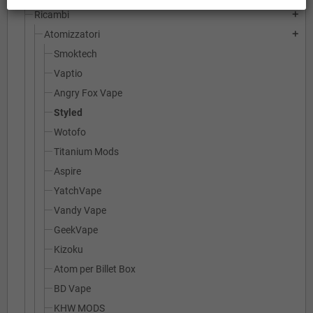
Ricambi
add
Atomizzatori
add
Smoktech
Vaptio
Angry Fox Vape
Styled
Wotofo
Titanium Mods
Aspire
YatchVape
Vandy Vape
GeekVape
Kizoku
Atom per Billet Box
BD Vape
KHW MODS