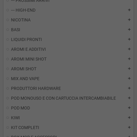
--- PROSSIMI ARRIVI
--- HIGH-END
add
NICOTINA
add
BASI
add
LIQUIDI PRONTI
add
AROMI E ADDITIVI
add
AROMI MINI SHOT
add
AROMI SHOT
add
MIX AND VAPE
add
PRODUTTORI HARDWARE
add
POD MONOUSO E CON CARTUCCIA INTERCAMBIABILE
add
POD MOD
add
KIWI
add
KIT COMPLETI
add