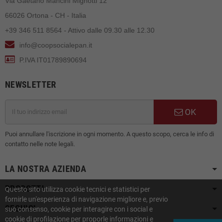
Via Gaetano Mancini Mignotti 12
66026 Ortona - CH - Italia
+39 346 511 8564 - Attivo dalle 09.30 alle 12.30
info@coopsocialepan.it
P.IVA IT01789890694
NEWSLETTER
OK
Puoi annullare l'iscrizione in ogni momento. A questo scopo, cerca le info di
contatto nelle note legali.
LA NOSTRA AZIENDA
PRODOTTI
Questo sito utilizza cookie tecnici e statistici per
fornirle un'esperienza di navigazione migliore e, previo
SEGUICI
suo consenso, cookie per interagire con i social e
cookie di profilazione per proporle informazioni e