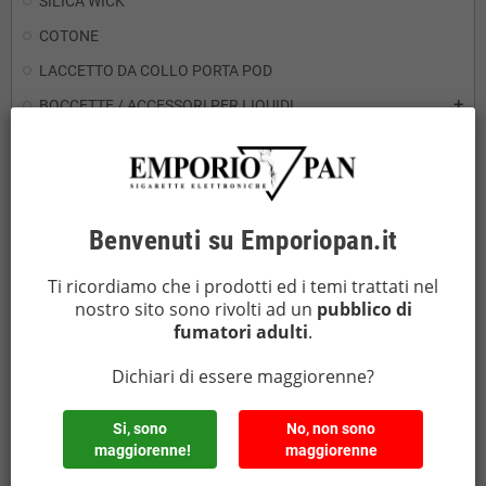
SILICA WICK
COTONE
LACCETTO DA COLLO PORTA POD
BOCCETTE / ACCESSORI PER LIQUIDI
add
DRIP TIP
add
ACCESSORI
add
Agitatori Magnetici e ancorette
Benvenuti su Emporiopan.it
Accessori per rigenerare
add
Accessori vari
Ti ricordiamo che i prodotti ed i temi trattati nel
Anelli estetici
nostro sito sono rivolti ad un
pubblico di
Anelli salva tank
fumatori adulti
.
Borse e Astucci
Dichiari di essere maggiorenne?
Cover in silicone
Flaconi e Siringhe
Si, sono
No, non sono
Igiene
maggiorenne!
maggiorenne
LAVATRICI AD ULTRASUONI E DETERGENTI