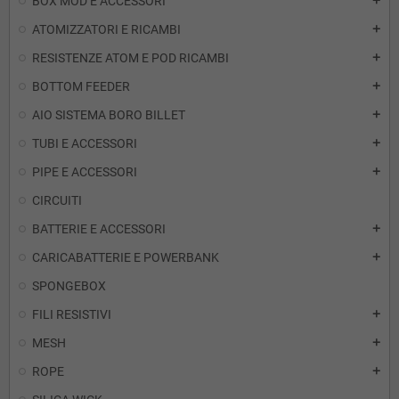
BOX MOD E ACCESSORI
add
ATOMIZZATORI E RICAMBI
add
RESISTENZE ATOM E POD RICAMBI
add
BOTTOM FEEDER
add
AIO SISTEMA BORO BILLET
add
TUBI E ACCESSORI
add
PIPE E ACCESSORI
add
CIRCUITI
BATTERIE E ACCESSORI
add
CARICABATTERIE E POWERBANK
add
SPONGEBOX
FILI RESISTIVI
add
MESH
add
ROPE
add