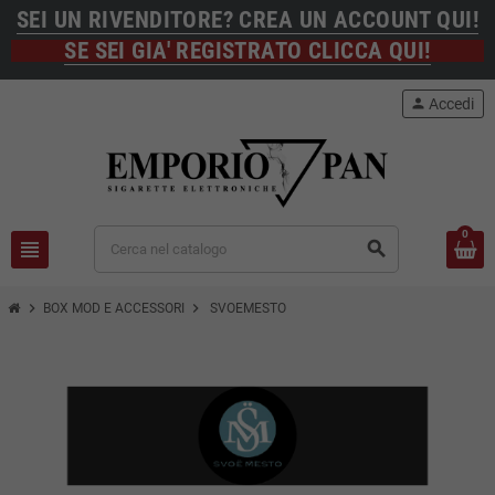
SEI UN RIVENDITORE? CREA UN ACCOUNT QUI!
SE SEI GIA' REGISTRATO CLICCA QUI!
person
Accedi
0
view_headline
search
chevron_right
chevron_right
BOX MOD E ACCESSORI
SVOEMESTO