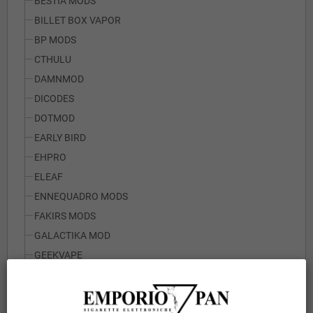
BESTIA MODS
BILLET BOX VAPOR
BP MODS
CTHULU
DAMNMOD
DICODES
DOTMOD
EARLY BIRD
EHPRO
ELEAF
ENNEQUADRO MODS
FAKIRS MODS
GALACTIKA MOD
GEEKVAPE
IF MODS
JOYETECH