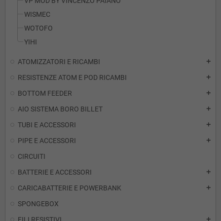
VP MOD BY VINCENZO PAIANO
WISMEC
WOTOFO
YIHI
ATOMIZZATORI E RICAMBI
add
RESISTENZE ATOM E POD RICAMBI
add
BOTTOM FEEDER
add
AIO SISTEMA BORO BILLET
add
TUBI E ACCESSORI
add
PIPE E ACCESSORI
add
CIRCUITI
BATTERIE E ACCESSORI
add
CARICABATTERIE E POWERBANK
add
SPONGEBOX
FILI RESISTIVI
add