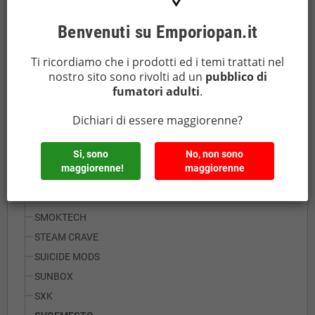
KHONSU TECH
INNOKIN
Benvenuti su Emporiopan.it
JUSTFOG
Ti ricordiamo che i prodotti ed i temi trattati nel
KOGUOVAPE
nostro sito sono rivolti ad un
pubblico di
LIMELIGHT
fumatori adulti
.
LOST VAPE
Dichiari di essere maggiorenne?
MOD MAKER
MODS HOUSE
Si, sono
No, non sono
PIONEER4YOU IPV
maggiorenne!
maggiorenne
SKNKWORK
R.S.S. MODS
SMOKTECH
STEAM CRAVE
SUICIDE MODS
SUNBOX
SXK