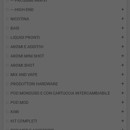
--- PROSSIMI ARRIVI
--- HIGH-END
add
NICOTINA
add
BASI
add
LIQUIDI PRONTI
add
AROMI E ADDITIVI
add
AROMI MINI SHOT
add
AROMI SHOT
add
MIX AND VAPE
add
PRODUTTORI HARDWARE
add
POD MONOUSO E CON CARTUCCIA INTERCAMBIABILE
add
POD MOD
add
KIWI
add
KIT COMPLETI
add