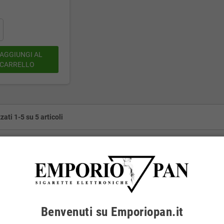
AGGIUNGI AL
CARRELLO
zati 1-5 su 5 articoli
Benvenuti su Emporiopan.it