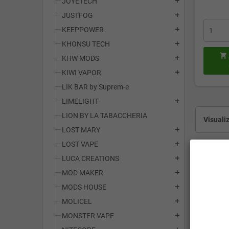
JOYETECH
add
JUSTFOG
add
KEEPPOWER
add
KHONSU TECH
add

KHW MODS
add
KIWI VAPOR
add
LIK BAR by Suprem-e
LIMELIGHT
add
LION BY LA TABACCHERIA
Visualiz
LOST MARY
add
LOST VAPE
add
LUCA CREATIONS
add
MOD MAKER
add
MODS HOUSE
add
MOLICEL
add
MONSTER VAPE
add