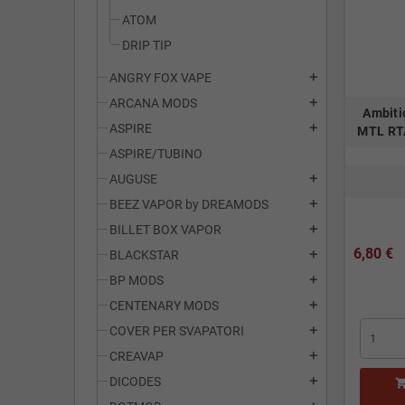
ATOM
DRIP TIP
ANGRY FOX VAPE
add
ARCANA MODS
add
Ambiti
ASPIRE
add
MTL RT
ASPIRE/TUBINO
AUGUSE
add
BEEZ VAPOR by DREAMODS
add
BILLET BOX VAPOR
add
6,80 €
BLACKSTAR
add
BP MODS
add
CENTENARY MODS
add
COVER PER SVAPATORI
add
CREAVAP
add
DICODES
add