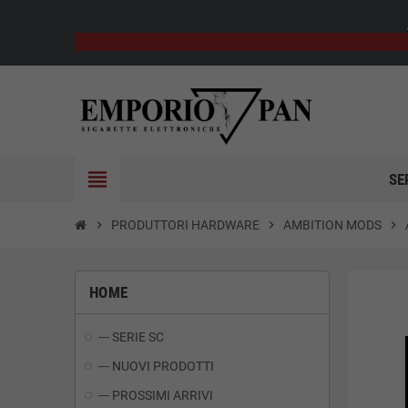
view_headline
SE
chevron_right
PRODUTTORI HARDWARE
chevron_right
AMBITION MODS
chevron_right
HOME
--- SERIE SC
--- NUOVI PRODOTTI
--- PROSSIMI ARRIVI