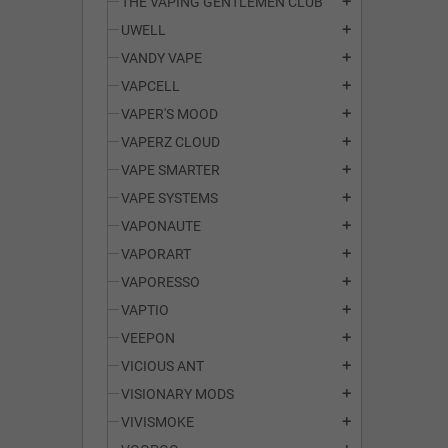
THE VAPING GENTLEMEN CLUB
add
UWELL
add
VANDY VAPE
add
VAPCELL
add
VAPER'S MOOD
add
VAPERZ CLOUD
add
VAPE SMARTER
add
VAPE SYSTEMS
add
VAPONAUTE
add
VAPORART
add
VAPORESSO
add
VAPTIO
add
VEEPON
add
VICIOUS ANT
add
VISIONARY MODS
add
VIVISMOKE
add