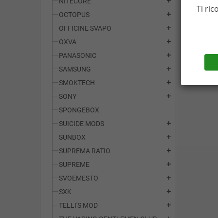
NITECORE
add
Ti ric
OCTOPUS
add
OFFICINE SVAPO
add
OXVA
add
PANASONIC
add
SAMSUNG
add
SMOKTECH
add
SONY
add
SPONGEBOX
SUICIDE MODS
add
SUNBOX
add
SUPREMA RATIO
add
SUPREME
add
SVOEMESTO
add
SXK
add
TELLI'S MOD
add