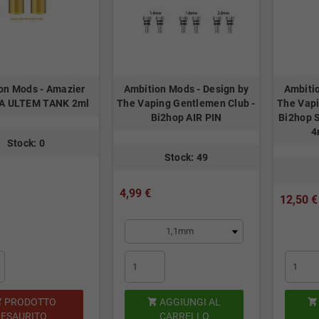
on Mods - Amazier
Ambition Mods - Design by
Ambitio
A ULTEM TANK 2ml
The Vaping Gentlemen Club -
The Vapi
Bi2hop AIR PIN
Bi2hop 
4
Stock: 0
Stock: 49
4,99 €
12,50 €
PRODOTTO
AGGIUNGI AL



ESAURITO
CARRELLO