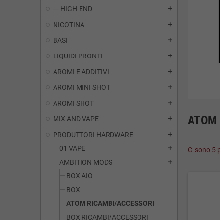
--- HIGH-END
add
NICOTINA
add
BASI
add
LIQUIDI PRONTI
add
AROMI E ADDITIVI
add
AROMI MINI SHOT
add
AROMI SHOT
add
ATOM 
MIX AND VAPE
add
PRODUTTORI HARDWARE
add
01 VAPE
add
Ci sono 5 p
AMBITION MODS
add
BOX AIO
BOX
ATOM RICAMBI/ACCESSORI
BOX RICAMBI/ACCESSORI