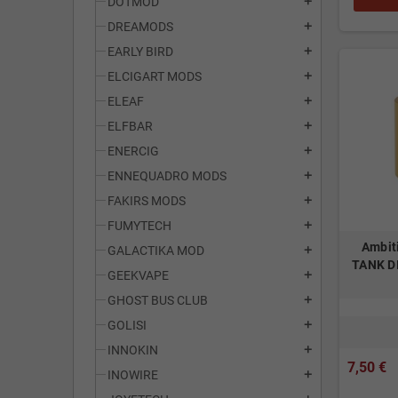
DOTMOD
add
DREAMODS
add
EARLY BIRD
add
ELCIGART MODS
add
ELEAF
add
ELFBAR
add
ENERCIG
add
ENNEQUADRO MODS
add
FAKIRS MODS
add
FUMYTECH
add
Ambiti
GALACTIKA MOD
add
TANK DI
GEEKVAPE
add
GHOST BUS CLUB
add
GOLISI
add
INNOKIN
add
7,50 €
INOWIRE
add