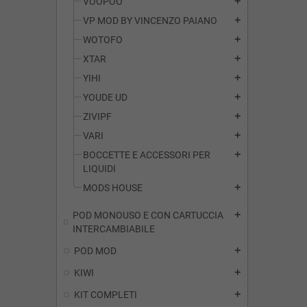
VOOPOO
add
VP MOD BY VINCENZO PAIANO
add
WOTOFO
add
XTAR
add
YIHI
add
YOUDE UD
add
ZIVIPF
add
VARI
add
BOCCETTE E ACCESSORI PER
add
LIQUIDI
MODS HOUSE
add
POD MONOUSO E CON CARTUCCIA
add
INTERCAMBIABILE
POD MOD
add
KIWI
add
KIT COMPLETI
add