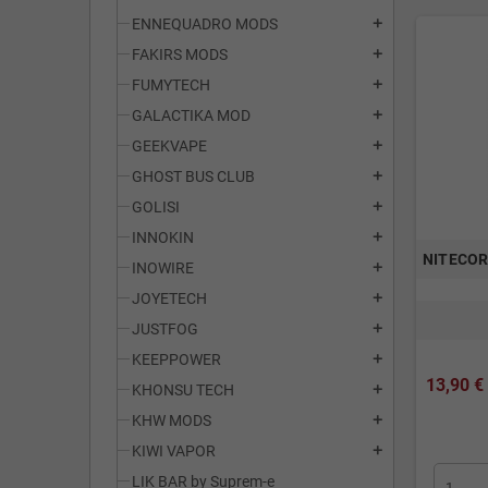
ENNEQUADRO MODS
add
FAKIRS MODS
add
FUMYTECH
add
GALACTIKA MOD
add
GEEKVAPE
add
GHOST BUS CLUB
add
GOLISI
add
INNOKIN
add
NITECORE
INOWIRE
add
JOYETECH
add
JUSTFOG
add
KEEPPOWER
add
13,90 €
KHONSU TECH
add
KHW MODS
add
KIWI VAPOR
add
LIK BAR by Suprem-e