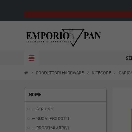
view_headline
SE
chevron_right
PRODUTTORI HARDWARE
chevron_right
NITECORE
chevron_right
CARIC
HOME
--- SERIE SC
--- NUOVI PRODOTTI
--- PROSSIMI ARRIVI