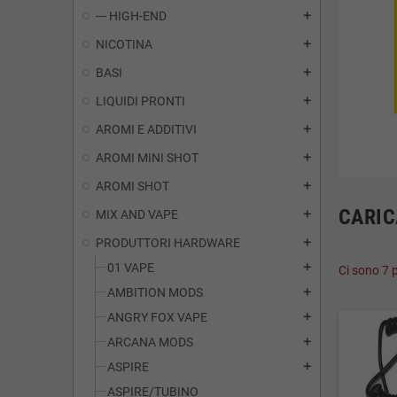
--- HIGH-END
add
NICOTINA
add
BASI
add
LIQUIDI PRONTI
add
AROMI E ADDITIVI
add
AROMI MINI SHOT
add
AROMI SHOT
add
CARIC
MIX AND VAPE
add
PRODUTTORI HARDWARE
add
01 VAPE
add
Ci sono 7 p
AMBITION MODS
add
ANGRY FOX VAPE
add
ARCANA MODS
add
ASPIRE
add
ASPIRE/TUBINO