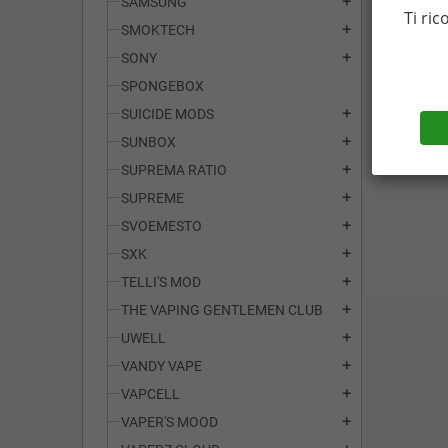
SAMSUNG
add
Ti ric
SMOKTECH
add
SONY
add
SPONGEBOX
SUICIDE MODS
add
SUNBOX
add
SUPREMA RATIO
add
SUPREME
add
SVOEMESTO
add
SXK
add
TELLI'S MOD
add
THE VAPING GENTLEMEN CLUB
add
UWELL
add
VANDY VAPE
add
VAPCELL
add
VAPER'S MOOD
add