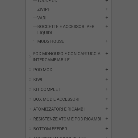
YOUDE UD
add
ZIVIPF
add
VARI
add
BOCCETTE E ACCESSORI PER
add
LIQUIDI
MODS HOUSE
add
POD MONOUSO E CON CARTUCCIA
add
INTERCAMBIABILE
POD MOD
add
KIWI
add
KIT COMPLETI
add
BOX MOD E ACCESSORI
add
ATOMIZZATORI E RICAMBI
add
RESISTENZE ATOM E POD RICAMBI
add
BOTTOM FEEDER
add