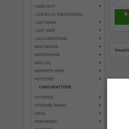
LIMELIGHT
add
LION BY LA TABACCHERIA

LOST MARY
add
LOST VAPE
add
LUCA CREATIONS
add
MOD MAKER
add
Visualiz
MODS HOUSE
add
MOLICEL
add
MONSTER VAPE
add
NITECORE
add
CARICABATTERIE
OCTOPUS
add
OFFICINE SVAPO
add
OXVA
add
PANASONIC
add