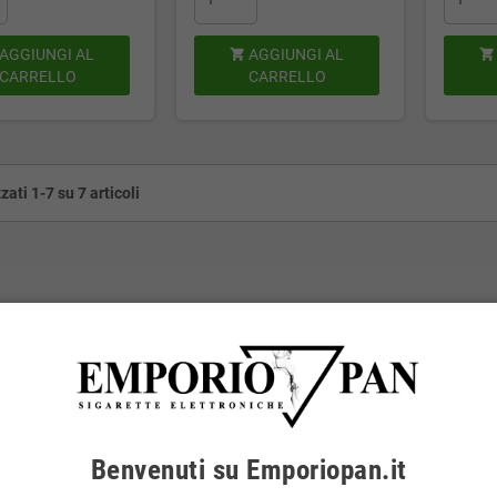
AGGIUNGI AL
AGGIUNGI AL


CARRELLO
CARRELLO
zati 1-7 su 7 articoli
Benvenuti su Emporiopan.it