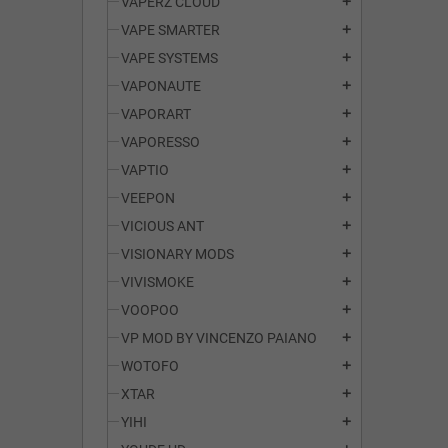
VAPERZ CLOUD
add
VAPE SMARTER
add
VAPE SYSTEMS
add
VAPONAUTE
add
VAPORART
add
VAPORESSO
add
VAPTIO
add
VEEPON
add
VICIOUS ANT
add
VISIONARY MODS
add
VIVISMOKE
add
VOOPOO
add
VP MOD BY VINCENZO PAIANO
add
WOTOFO
add
XTAR
add
YIHI
add