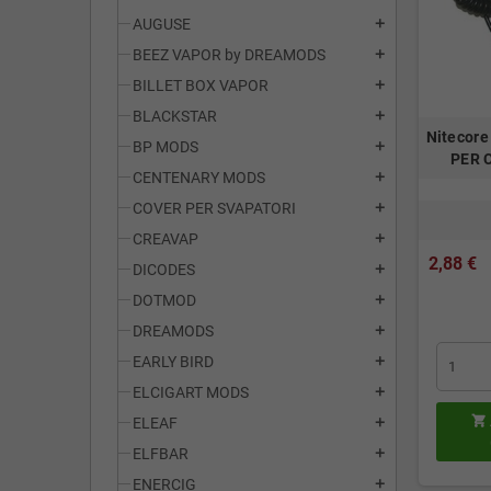
AUGUSE
add
BEEZ VAPOR by DREAMODS
add
BILLET BOX VAPOR
add
BLACKSTAR
add
Nitecor
BP MODS
add
PER 
CENTENARY MODS
add
COVER PER SVAPATORI
add
CREAVAP
add
2,88 €
DICODES
add
DOTMOD
add
DREAMODS
add
EARLY BIRD
add
ELCIGART MODS
add

ELEAF
add
ELFBAR
add
ENERCIG
add