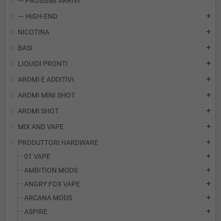
--- PROSSIMI ARRIVI
--- HIGH-END
add
NICOTINA
add
BASI
add
LIQUIDI PRONTI
add
AROMI E ADDITIVI
add
AROMI MINI SHOT
add
AROMI SHOT
add
MIX AND VAPE
add
PRODUTTORI HARDWARE
add
01 VAPE
add
AMBITION MODS
add
ANGRY FOX VAPE
add
ARCANA MODS
add
ASPIRE
add