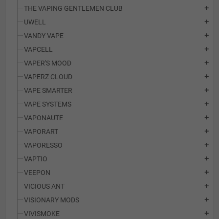
THE VAPING GENTLEMEN CLUB
add
UWELL
add
VANDY VAPE
add
VAPCELL
add
VAPER'S MOOD
add
VAPERZ CLOUD
add
VAPE SMARTER
add
VAPE SYSTEMS
add
VAPONAUTE
add
VAPORART
add
VAPORESSO
add
VAPTIO
add
VEEPON
add
VICIOUS ANT
add
VISIONARY MODS
add
VIVISMOKE
add