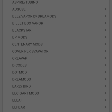
ASPIRE/TUBINO
AUGUSE
add
BEEZ VAPOR by DREAMODS
add
BILLET BOX VAPOR
add
BLACKSTAR
add
BP MODS
add
CENTENARY MODS
add
COVER PER SVAPATORI
add
CREAVAP
add
DICODES
add
DOTMOD
add
DREAMODS
add
EARLY BIRD
add
ELCIGART MODS
add
ELEAF
add
ELFBAR
add