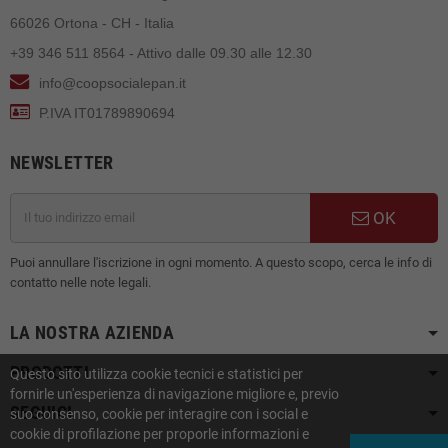
66026 Ortona - CH - Italia
+39 346 511 8564 - Attivo dalle 09.30 alle 12.30
info@coopsocialepan.it
P.IVA IT01789890694
NEWSLETTER
OK
Puoi annullare l'iscrizione in ogni momento. A questo scopo, cerca le info di
contatto nelle note legali.
LA NOSTRA AZIENDA
PRODOTTI
Questo sito utilizza cookie tecnici e statistici per
fornirle un'esperienza di navigazione migliore e, previo
SEGUICI
suo consenso, cookie per interagire con i social e
cookie di profilazione per proporle informazioni e