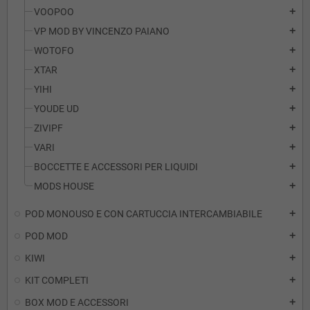
VOOPOO
add
VP MOD BY VINCENZO PAIANO
add
WOTOFO
add
XTAR
add
YIHI
add
YOUDE UD
add
ZIVIPF
add
VARI
add
BOCCETTE E ACCESSORI PER LIQUIDI
add
MODS HOUSE
add
POD MONOUSO E CON CARTUCCIA INTERCAMBIABILE
add
POD MOD
add
KIWI
add
KIT COMPLETI
add
BOX MOD E ACCESSORI
add