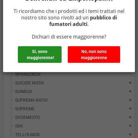
NITECORE
add
Ti ricordiamo che i prodotti ed i temi trattati nel
OCTOPUS
add
nostro sito sono rivolti ad un
pubblico di
OFFICINE SVAPO
add
fumatori adulti
.
OXVA
add
Dichiari di essere maggiorenne?
PANASONIC
add
SAMSUNG
add
Si, sono
No, non sono
SMOKTECH
add
maggiorenne!
maggiorenne
SONY
add
SPONGEBOX
SUICIDE MODS
add
SUNBOX
add
SUPREMA RATIO
add
SUPREME
add
SVOEMESTO
add
SXK
add
TELLI'S MOD
add