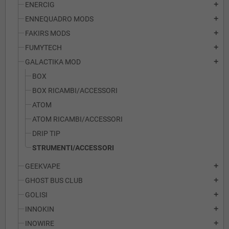
ENERCIG
add
ENNEQUADRO MODS
add
FAKIRS MODS
add
FUMYTECH
add
GALACTIKA MOD
add
BOX
BOX RICAMBI/ACCESSORI
ATOM
ATOM RICAMBI/ACCESSORI
DRIP TIP
STRUMENTI/ACCESSORI
GEEKVAPE
add
GHOST BUS CLUB
add
GOLISI
add
INNOKIN
add
INOWIRE
add