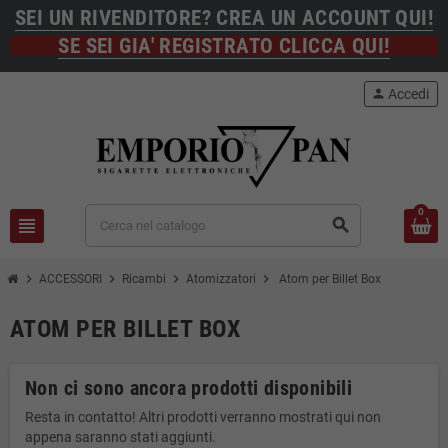
SEI UN RIVENDITORE? CREA UN ACCOUNT QUI!
SE SEI GIA' REGISTRATO CLICCA QUI!
person
Accedi
0
view_headline
search
chevron_right
chevron_right
chevron_right
chevron_right
ACCESSORI
Ricambi
Atomizzatori
Atom per Billet Box
ATOM PER BILLET BOX
Non ci sono ancora prodotti disponibili
Resta in contatto! Altri prodotti verranno mostrati qui non
appena saranno stati aggiunti.