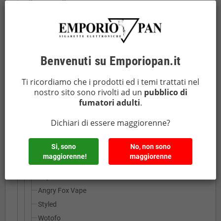
Accessori per rigenerare
add
Accessori vari
Anelli estetici
Anelli salva tank
Benvenuti su Emporiopan.it
Borse e Astucci
Cover in silicone
Ti ricordiamo che i prodotti ed i temi trattati nel
nostro sito sono rivolti ad un
pubblico di
Flaconi e Siringhe
fumatori adulti
.
Igiene
Dichiari di essere maggiorenne?
LAVATRICI AD ULTRASUONI E DETERGENTI
Ricambi
add
Si, sono
No, non sono
Atomizzatori
add
maggiorenne!
maggiorenne
Smoktech
Vaptio
Angry Fox Vape
Styled
Wotofo