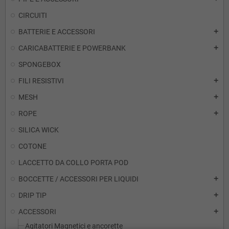
CIRCUITI
BATTERIE E ACCESSORI
add
CARICABATTERIE E POWERBANK
add
SPONGEBOX
FILI RESISTIVI
add
MESH
add
ROPE
add
SILICA WICK
COTONE
LACCETTO DA COLLO PORTA POD
BOCCETTE / ACCESSORI PER LIQUIDI
add
DRIP TIP
add
ACCESSORI
add
Agitatori Magnetici e ancorette