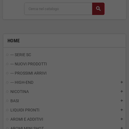
search
HOME
--- SERIE SC
--- NUOVI PRODOTTI
--- PROSSIMI ARRIVI
--- HIGH-END
add
NICOTINA
add
BASI
add
LIQUIDI PRONTI
add
AROMI E ADDITIVI
add
AROMI MINI SHOT
add