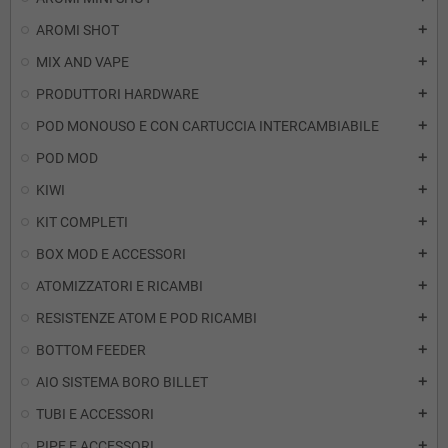
AROMI SHOT
add
MIX AND VAPE
add
PRODUTTORI HARDWARE
add
POD MONOUSO E CON CARTUCCIA INTERCAMBIABILE
add
POD MOD
add
KIWI
add
KIT COMPLETI
add
BOX MOD E ACCESSORI
add
ATOMIZZATORI E RICAMBI
add
RESISTENZE ATOM E POD RICAMBI
add
BOTTOM FEEDER
add
AIO SISTEMA BORO BILLET
add
TUBI E ACCESSORI
add
PIPE E ACCESSORI
add