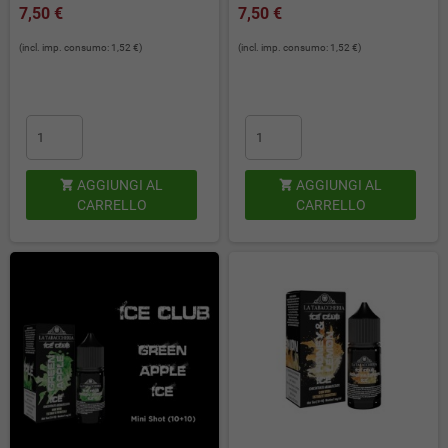
7,50 €
7,50 €
(incl. imp. consumo: 1,52 €)
(incl. imp. consumo: 1,52 €)
AGGIUNGI AL
AGGIUNGI AL


CARRELLO
CARRELLO