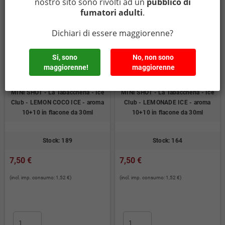
nostro sito sono rivolti ad un
pubblico di
fumatori adulti
.
Dichiari di essere maggiorenne?
Si, sono
No, non sono
maggiorenne!
maggiorenne
MINI SHOT - La Tabaccheria - Ice
MINI SHOT - La Tabaccheria - Ice
Club - LEMON COCO ICE - aroma
Club - LEMONADE ICE - aroma
10+10 in flacone da 30ml
10+10 in flacone da 30ml
Stock: 189
Stock: 164
7,50 €
7,50 €
(incl. imp. consumo: 1,52 €)
(incl. imp. consumo: 1,52 €)