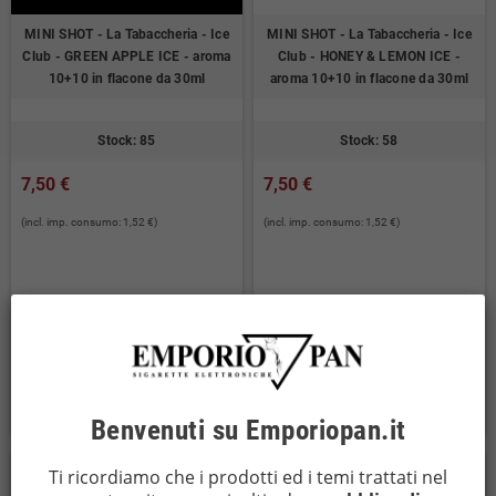
MINI SHOT - La Tabaccheria - Ice
MINI SHOT - La Tabaccheria - Ice
Club - GREEN APPLE ICE - aroma
Club - HONEY & LEMON ICE -
10+10 in flacone da 30ml
aroma 10+10 in flacone da 30ml
Stock: 85
Stock: 58
7,50 €
7,50 €
(incl. imp. consumo: 1,52 €)
(incl. imp. consumo: 1,52 €)
AGGIUNGI AL
AGGIUNGI AL


CARRELLO
CARRELLO
Benvenuti su Emporiopan.it
Ti ricordiamo che i prodotti ed i temi trattati nel