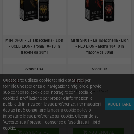
MINI SHOT - La Tabaccheria - Lion
MINI SHOT - La Tabaccheria - Lion
- GOLD LION - aroma 10+10 in
- RED LION - aroma 10+10 in
flacone da 30ml
flacone da 30ml
Stock: 133
Stock: 16
Questo sito utilizza cookie tecnici e statistici per
7,00 €
7,00 €
fornirle un'esperienza di navigazione migliore e, previo
(incl. imp. consumo: 1,52 €)
(incl. imp. consumo: 1,52 €)
suo consenso, cookie per interagire con i social e
cookie di profilazione per proporle informazioni e
pubblicità in linea con le sue preferenze. Per maggiori
ACCETTARE
dettagli può consultare
la nostra cookie policy
o
impostare le sue preferenze sui cookie. Cliccando su
"Accetto Tutti" presta il consenso all'uso di tutti i tipi di
cookie.
AGGIUNGI AL
AGGIUNGI AL

