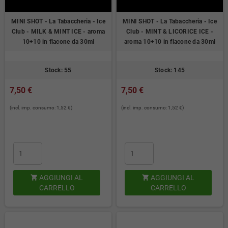
MINI SHOT - La Tabaccheria - Ice
MINI SHOT - La Tabaccheria - Ice
Club - MILK & MINT ICE - aroma
Club - MINT & LICORICE ICE -
10+10 in flacone da 30ml
aroma 10+10 in flacone da 30ml
Stock: 55
Stock: 145
7,50 €
7,50 €
(incl. imp. consumo: 1,52 €)
(incl. imp. consumo: 1,52 €)
AGGIUNGI AL
AGGIUNGI AL


CARRELLO
CARRELLO