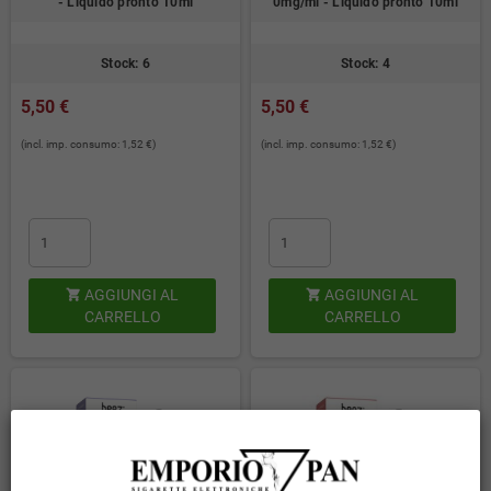
- Liquido pronto 10ml
0mg/ml - Liquido pronto 10ml
Stock: 6
Stock: 4
5,50 €
5,50 €
(incl. imp. consumo: 1,52 €)
(incl. imp. consumo: 1,52 €)
AGGIUNGI AL
AGGIUNGI AL


CARRELLO
CARRELLO