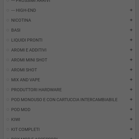
--- PROSSIMI ARRIVI
--- HIGH-END
add
NICOTINA
add
BASI
add
LIQUIDI PRONTI
add
AROMI E ADDITIVI
add
AROMI MINI SHOT
add
AROMI SHOT
add
MIX AND VAPE
add
PRODUTTORI HARDWARE
add
POD MONOUSO E CON CARTUCCIA INTERCAMBIABILE
add
POD MOD
add
KIWI
add
KIT COMPLETI
add