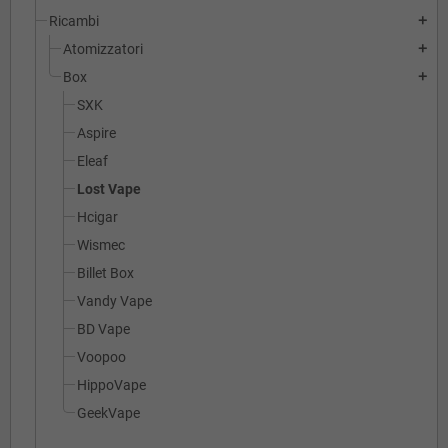
Ricambi
add
Atomizzatori
add
Box
add
SXK
Aspire
Eleaf
Lost Vape
Hcigar
Wismec
Billet Box
Vandy Vape
BD Vape
Voopoo
HippoVape
GeekVape