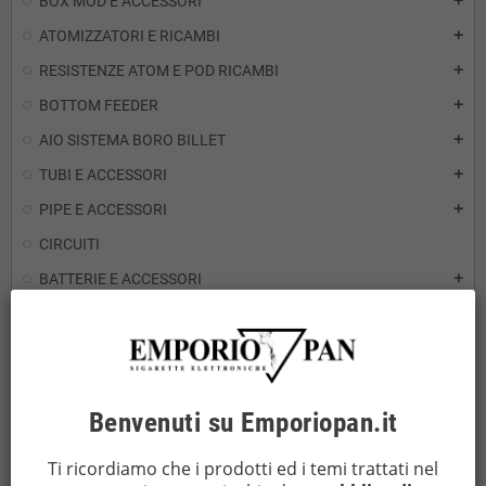
BOX MOD E ACCESSORI
add
ATOMIZZATORI E RICAMBI
add
RESISTENZE ATOM E POD RICAMBI
add
BOTTOM FEEDER
add
AIO SISTEMA BORO BILLET
add
TUBI E ACCESSORI
add
PIPE E ACCESSORI
add
CIRCUITI
BATTERIE E ACCESSORI
add
CARICABATTERIE E POWERBANK
add
SPONGEBOX
FILI RESISTIVI
add
Benvenuti su Emporiopan.it
MESH
add
ROPE
add
Ti ricordiamo che i prodotti ed i temi trattati nel