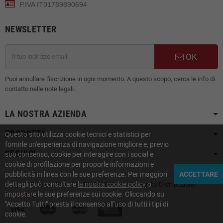
P.IVA IT01789890694
NEWSLETTER
OK
Puoi annullare l'iscrizione in ogni momento. A questo scopo, cerca le info di
contatto nelle note legali.
LA NOSTRA AZIENDA
PRODOTTI
Questo sito utilizza cookie tecnici e statistici per
fornirle un'esperienza di navigazione migliore e, previo
SEGUICI
suo consenso, cookie per interagire con i social e
cookie di profilazione per proporle informazioni e
pubblicità in linea con le sue preferenze. Per maggiori
ACCETTARE
dettagli può consultare
la nostra cookie policy
o
© 2021 -
Emporio Pan
- P.I. IT01789890694 | Design by
Distribuzione
impostare le sue preferenze sui cookie. Cliccando su
Informatica
"Accetto Tutti" presta il consenso all'uso di tutti i tipi di
cookie.