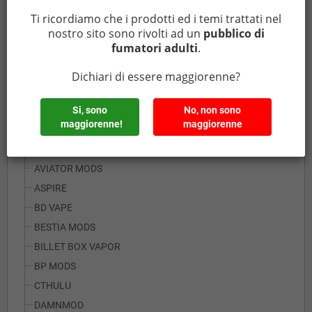
CHIPSET YIHI
Ti ricordiamo che i prodotti ed i temi trattati nel
nostro sito sono rivolti ad un
pubblico di
INTEGRATED BATTERY
fumatori adulti
.
SINGLE BATTERY
SINGLE BATTERY 26650
Dichiari di essere maggiorenne?
DUAL/MORE BATTERY
Si, sono
No, non sono
MECH/CON MOSFET
maggiorenne!
maggiorenne
AMBITION MODS
ARCANA MODS
AVIATOR MODS
ASPIRE
BD VAPE
BESTIA MODS
BILLET BOX VAPOR
BP MODS
CTHULU
DAMNMOD