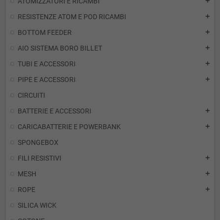
ATOMIZZATORI E RICAMBI
add
RESISTENZE ATOM E POD RICAMBI
add
BOTTOM FEEDER
add
AIO SISTEMA BORO BILLET
add
TUBI E ACCESSORI
add
PIPE E ACCESSORI
add
CIRCUITI
BATTERIE E ACCESSORI
add
CARICABATTERIE E POWERBANK
add
SPONGEBOX
FILI RESISTIVI
add
MESH
add
ROPE
add
SILICA WICK