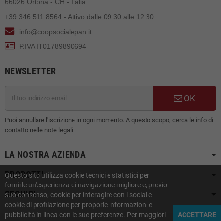
66026 Ortona - CH - Italia
+39 346 511 8564 - Attivo dalle 09.30 alle 12.30
info@coopsocialepan.it
P.IVA IT01789890694
NEWSLETTER
OK
Puoi annullare l'iscrizione in ogni momento. A questo scopo, cerca le info di
contatto nelle note legali.
LA NOSTRA AZIENDA
PRODOTTI
Questo sito utilizza cookie tecnici e statistici per
fornirle un'esperienza di navigazione migliore e, previo
SEGUICI
suo consenso, cookie per interagire con i social e
cookie di profilazione per proporle informazioni e
pubblicità in linea con le sue preferenze. Per maggiori
ACCETTARE