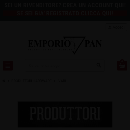
SEI UN RIVENDITORE? CREA UN ACCOUNT QUI!
SE SEI GIA' REGISTRATO CLICCA QUI!
person
Accedi
0
view_headline
search
chevron_right
chevron_right
PRODUTTORI HARDWARE
VARI