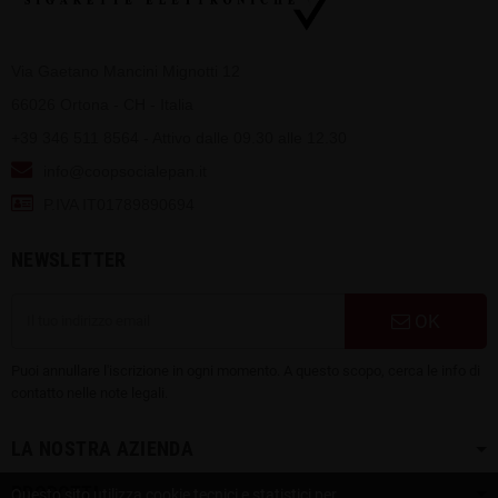
Via Gaetano Mancini Mignotti 12
66026 Ortona - CH - Italia
+39 346 511 8564 - Attivo dalle 09.30 alle 12.30
info@coopsocialepan.it
P.IVA IT01789890694
NEWSLETTER
OK
Puoi annullare l'iscrizione in ogni momento. A questo scopo, cerca le info di
contatto nelle note legali.
LA NOSTRA AZIENDA
PRODOTTI
Questo sito utilizza cookie tecnici e statistici per