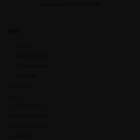
Visualizzati 1-21 su 21 articoli
HOME
--- SERIE SC
--- NUOVI PRODOTTI
--- PROSSIMI ARRIVI
--- HIGH-END
add
NICOTINA
add
BASI
add
LIQUIDI PRONTI
add
AROMI E ADDITIVI
add
AROMI MINI SHOT
add
AROMI SHOT
add