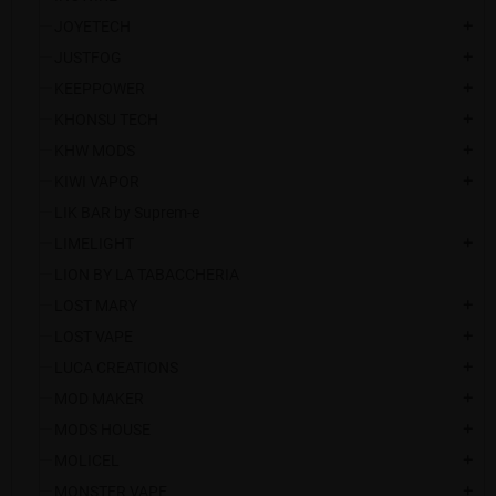
JOYETECH
add
JUSTFOG
add
KEEPPOWER
add
KHONSU TECH
add
KHW MODS
add
KIWI VAPOR
add
LIK BAR by Suprem-e
LIMELIGHT
add
LION BY LA TABACCHERIA
LOST MARY
add
LOST VAPE
add
LUCA CREATIONS
add
MOD MAKER
add
MODS HOUSE
add
MOLICEL
add
MONSTER VAPE
add