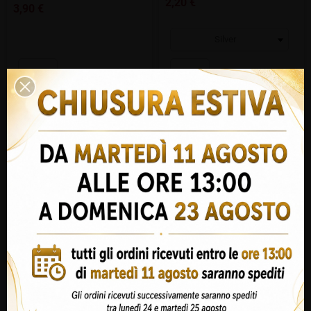
2,20 €
3,90 €
PRODOTTO
AGGIUNGI AL


ESAURITO
CARRELLO
Benvenuti su Emporiopan.it
Ti ricordiamo che i prodotti ed i temi trattati nel
nostro sito sono rivolti ad un
pubblico di
fumatori adulti
.
Dichiari di essere maggiorenne?
Si, sono maggiorenne!