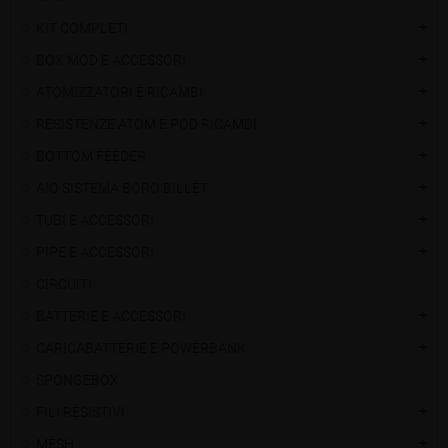
KIT COMPLETI
add
BOX MOD E ACCESSORI
add
ATOMIZZATORI E RICAMBI
add
RESISTENZE ATOM E POD RICAMBI
add
BOTTOM FEEDER
add
AIO SISTEMA BORO BILLET
add
TUBI E ACCESSORI
add
PIPE E ACCESSORI
add
CIRCUITI
BATTERIE E ACCESSORI
add
CARICABATTERIE E POWERBANK
add
SPONGEBOX
FILI RESISTIVI
add
MESH
add