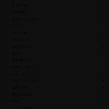
NITECORE
add
OCTOPUS
add
OFFICINE SVAPO
add
OXVA
add
PANASONIC
add
SAMSUNG
add
SMOKTECH
add
SONY
add
SPONGEBOX
SUICIDE MODS
add
SUNBOX
add
SUPREMA RATIO
add
SUPREME
add
SVOEMESTO
add
SXK
add
TELLI'S MOD
add