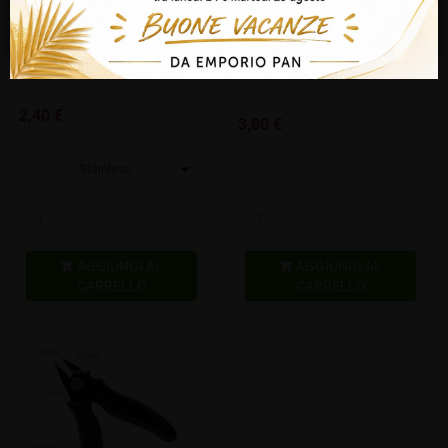
DISSIPATORE DI CALORE per DRIP
SHORTFILL CAP OPENER TOOL
No, non sono maggiorenne
TIP 510
CON CATENINA Apri boccette
Stock: 7
Stock: 36
2,40 €
3,80 €
AGGIUNGI AL
AGGIUNGI AL


CARRELLO
CARRELLO