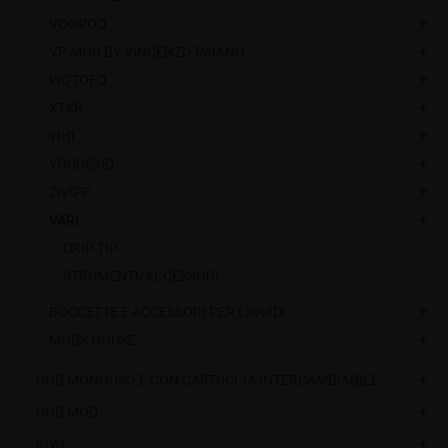
VOOPOO
add
VP MOD BY VINCENZO PAIANO
add
WOTOFO
add
XTAR
add
YIHI
add
YOUDE UD
add
ZIVIPF
add
VARI
add
DRIP TIP
STRUMENTI/ACCESSORI
BOCCETTE E ACCESSORI PER LIQUIDI
add
MODS HOUSE
add
POD MONOUSO E CON CARTUCCIA INTERCAMBIABILE
add
POD MOD
add
KIWI
add