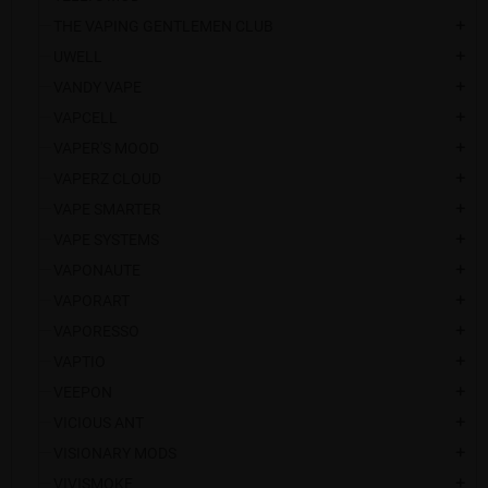
THE VAPING GENTLEMEN CLUB
add
UWELL
add
VANDY VAPE
add
VAPCELL
add
VAPER'S MOOD
add
VAPERZ CLOUD
add
VAPE SMARTER
add
VAPE SYSTEMS
add
VAPONAUTE
add
VAPORART
add
VAPORESSO
add
VAPTIO
add
VEEPON
add
VICIOUS ANT
add
VISIONARY MODS
add
VIVISMOKE
add