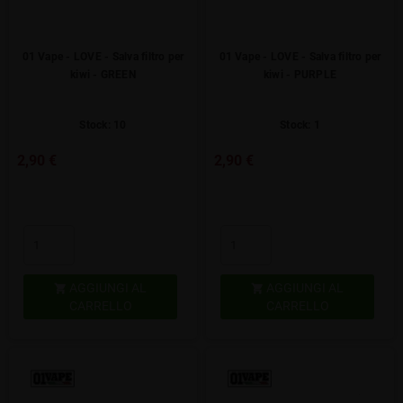
01 Vape - LOVE - Salva filtro per
01 Vape - LOVE - Salva filtro per
kiwi - GREEN
kiwi - PURPLE
Stock: 10
Stock: 1
2,90 €
2,90 €
AGGIUNGI AL
AGGIUNGI AL


CARRELLO
CARRELLO