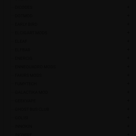
DICODES
add
DOTMOD
add
EARLY BIRD
add
ELCIGART MODS
add
ELEAF
add
ELFBAR
add
ENERCIG
add
ENNEQUADRO MODS
add
FAKIRS MODS
add
FUMYTECH
add
GALACTIKA MOD
add
GEEKVAPE
add
GHOST BUS CLUB
add
GOLISI
add
INNOKIN
add
INOWIRE
add