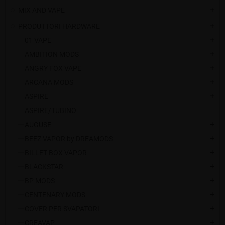
MIX AND VAPE
add
PRODUTTORI HARDWARE
add
01 VAPE
add
AMBITION MODS
add
ANGRY FOX VAPE
add
ARCANA MODS
add
ASPIRE
add
ASPIRE/TUBINO
AUGUSE
add
BEEZ VAPOR by DREAMODS
add
BILLET BOX VAPOR
add
BLACKSTAR
add
BP MODS
add
CENTENARY MODS
add
COVER PER SVAPATORI
add
CREAVAP
add