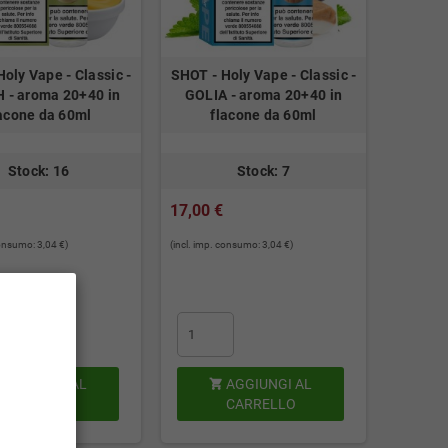
oly Vape - Classic -
SHOT - Holy Vape - Classic -
 - aroma 20+40 in
GOLIA - aroma 20+40 in
acone da 60ml
flacone da 60ml
Stock: 16
Stock: 7
17,00 €
consumo: 3,04 €)
(incl. imp. consumo: 3,04 €)
AGGIUNGI AL
AGGIUNGI AL

CARRELLO
CARRELLO