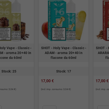
oly Vape - Classic -
SHOT - Holy Vape - Classic -
SHOT - H
 - aroma 20+40 in
ADAM - aroma 20+40 in
ARARAT
acone da 60ml
flacone da 60ml
fl
Stock: 25
Stock: 17
17,00 €
17,00 €
consumo: 3,04 €)
(incl. imp. consumo: 3,04 €)
(incl. imp. 