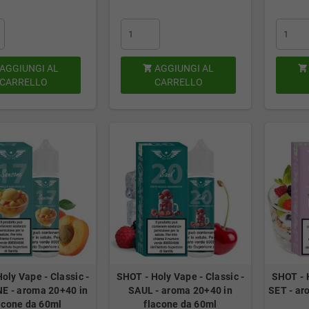
AGGIUNGI AL
AGGIUNGI AL


CARRELLO
CARRELLO
oly Vape - Classic -
SHOT - Holy Vape - Classic -
SHOT - H
 - aroma 20+40 in
SAUL - aroma 20+40 in
SET - ar
acone da 60ml
flacone da 60ml