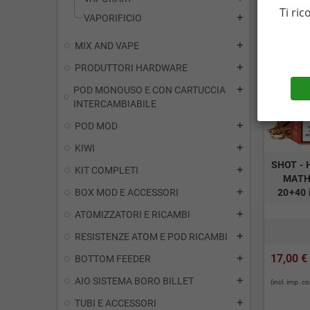
Ti ric
VAPORIFICIO
add
MIX AND VAPE
add
PRODUTTORI HARDWARE
add
POD MONOUSO E CON CARTUCCIA
add
INTERCAMBIABILE
POD MOD
add
KIWI
add
SHOT - H
KIT COMPLETI
add
MATH
BOX MOD E ACCESSORI
20+40 
add
ATOMIZZATORI E RICAMBI
add
RESISTENZE ATOM E POD RICAMBI
add
17,00 €
BOTTOM FEEDER
add
AIO SISTEMA BORO BILLET
add
(incl. imp. 
TUBI E ACCESSORI
add