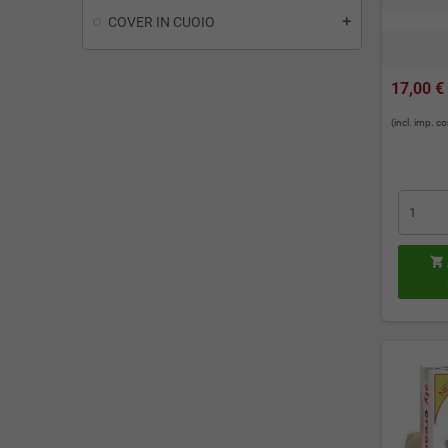
COVER IN CUOIO
add
17,00 €
(incl. imp. 
