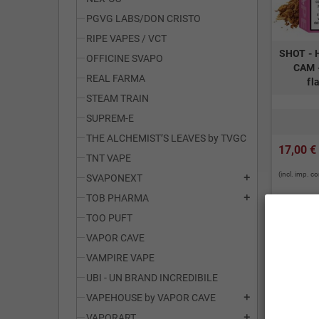
PGVG LABS/DON CRISTO
RIPE VAPES / VCT
SHOT - H
OFFICINE SVAPO
CAM 
REAL FARMA
fl
STEAM TRAIN
SUPREM-E
THE ALCHEMIST’S LEAVES by TVGC
17,00 €
TNT VAPE
(incl. imp. 
SVAPONEXT
add
TOB PHARMA
add
TOO PUFT
VAPOR CAVE
VAMPIRE VAPE

UBI - UN BRAND INCREDIBILE
VAPEHOUSE by VAPOR CAVE
add
VAPORART
add