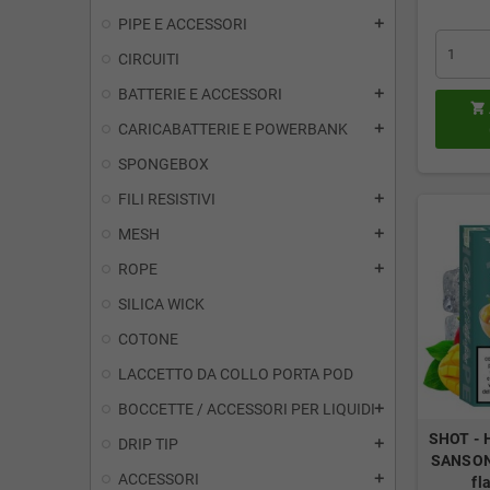
PIPE E ACCESSORI
add
CIRCUITI
BATTERIE E ACCESSORI
add

CARICABATTERIE E POWERBANK
add
SPONGEBOX
FILI RESISTIVI
add
MESH
add
ROPE
add
SILICA WICK
COTONE
LACCETTO DA COLLO PORTA POD
BOCCETTE / ACCESSORI PER LIQUIDI
add
SHOT - H
DRIP TIP
add
SANSONE
ACCESSORI
add
fl