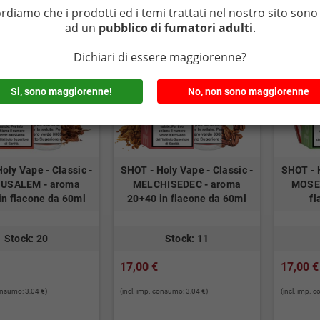
ordiamo che i prodotti ed i temi trattati nel nostro sito sono 
ad un
pubblico di fumatori adulti
.
Dichiari di essere maggiorenne?
Si, sono maggiorenne!
No, non sono maggiorenne
oly Vape - Classic -
SHOT - Holy Vape - Classic -
SHOT - H
USALEM - aroma
MELCHISEDEC - aroma
MOSE'
in flacone da 60ml
20+40 in flacone da 60ml
fl
Stock: 20
Stock: 11
17,00 €
17,00 €
consumo: 3,04 €)
(incl. imp. consumo: 3,04 €)
(incl. imp. 