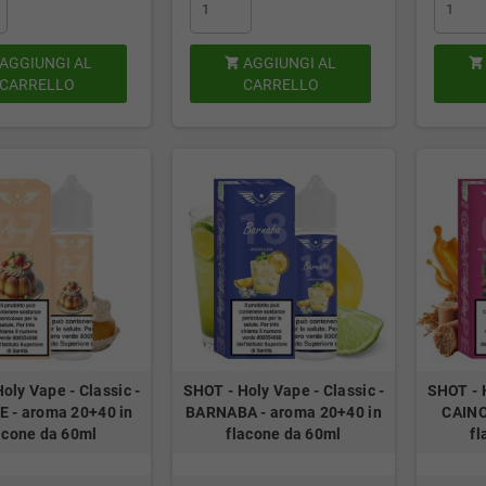
AGGIUNGI AL
AGGIUNGI AL


CARRELLO
CARRELLO
oly Vape - Classic -
SHOT - Holy Vape - Classic -
SHOT - H
 - aroma 20+40 in
BARNABA - aroma 20+40 in
CAINO
acone da 60ml
flacone da 60ml
fl