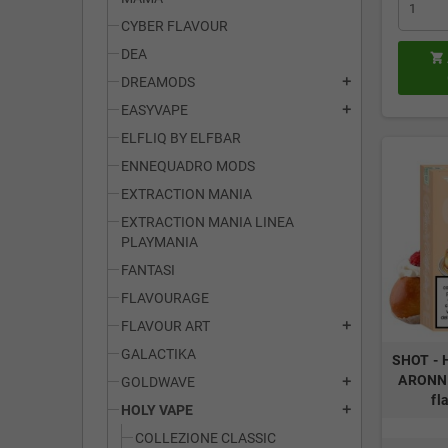
CYBER FLAVOUR
DEA

DREAMODS
add
EASYVAPE
add
ELFLIQ BY ELFBAR
ENNEQUADRO MODS
EXTRACTION MANIA
EXTRACTION MANIA LINEA
PLAYMANIA
FANTASI
FLAVOURAGE
FLAVOUR ART
add
GALACTIKA
SHOT - H
ARONNE
GOLDWAVE
add
fl
HOLY VAPE
add
COLLEZIONE CLASSIC