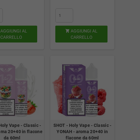
AGGIUNGI AL
AGGIUNGI AL

CARRELLO
CARRELLO
oly Vape - Classic -
SHOT - Holy Vape - Classic -
oma 20+40 in flacone
YONAH - aroma 20+40 in
da 60ml
flacone da 60ml