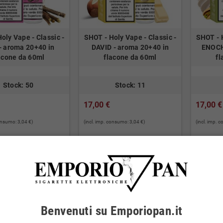
oly Vape - Classic -
SHOT - Holy Vape - Classic -
SHOT - H
- aroma 20+40 in
DAVID - aroma 20+40 in
ENOCH
acone da 60ml
flacone da 60ml
fl
Stock: 50
Stock: 11
17,00 €
17,00 €
consumo: 3,04 €)
(incl. imp. consumo: 3,04 €)
(incl. imp. 
AGGIUNGI AL
AGGIUNGI AL


CARRELLO
CARRELLO
Benvenuti su Emporiopan.it