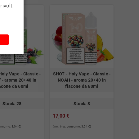
rivolti
oly Vape - Classic -
SHOT - Holy Vape - Classic -
 - aroma 20+40 in
NOAH - aroma 20+40 in
acone da 60ml
flacone da 60ml
Stock: 28
Stock: 8
17,00 €
consumo: 3,04 €)
(incl. imp. consumo: 3,04 €)