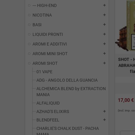
--- HIGH-END
add
NICOTINA
add
BASI
add
LIQUIDI PRONTI
add
AROMI E ADDITIVI
add
AROMI MINI SHOT
add
SHOT - H
AROMI SHOT
add
ABRAHAM
fl
01 VAPE
ADG - ANGOLO DELLA GUANCIA
ALCHEMICA BLEND by EXTRACTION
MANIA
17,00 €
ALFALIQUID
(incl. imp. 
AZHAD'S ELIXIRS
add
BLENDFEEL
add
CHARLIE'S CHALK DUST - PACHA
MAMA