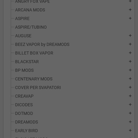
ANGRY FOX VAPE
add
ARCANA MODS
add
ASPIRE
add
ASPIRE/TUBINO
AUGUSE
add
BEEZ VAPOR by DREAMODS
add
BILLET BOX VAPOR
add
BLACKSTAR
add
BP MODS
add
CENTENARY MODS
add
COVER PER SVAPATORI
add
CREAVAP
add
DICODES
add
DOTMOD
add
DREAMODS
add
EARLY BIRD
add