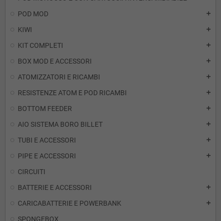
POD MOD
add
KIWI
add
KIT COMPLETI
add
BOX MOD E ACCESSORI
add
ATOMIZZATORI E RICAMBI
add
RESISTENZE ATOM E POD RICAMBI
add
BOTTOM FEEDER
add
AIO SISTEMA BORO BILLET
add
TUBI E ACCESSORI
add
PIPE E ACCESSORI
add
CIRCUITI
BATTERIE E ACCESSORI
add
CARICABATTERIE E POWERBANK
add
SPONGEBOX