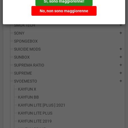
Si, sono maggiorenne!
OXVA
add
PANASONIC
add
No, non sono maggiorenne
SAMSUNG
add
SMOKTECH
add
SONY
add
SPONGEBOX
SUICIDE MODS
add
SUNBOX
add
SUPREMA RATIO
add
SUPREME
add
SVOEMESTO
add
KAYFUN X
KAYFUN BB
KAYFUN LITE [PLUS ] 2021
KAYFUN LITE PLUS
KAYFUN LITE 2019