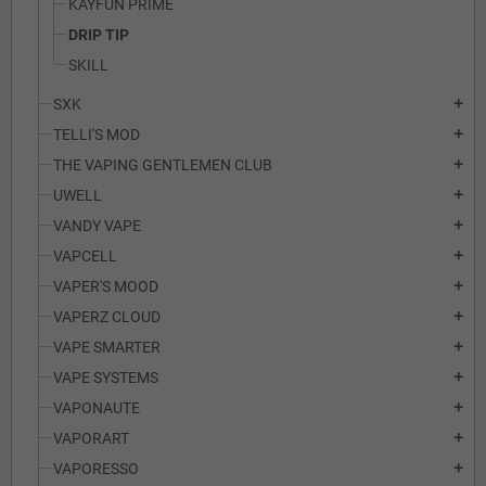
KAYFUN PRIME
DRIP TIP
SKILL
SXK
add
TELLI'S MOD
add
THE VAPING GENTLEMEN CLUB
add
UWELL
add
VANDY VAPE
add
VAPCELL
add
VAPER'S MOOD
add
VAPERZ CLOUD
add
VAPE SMARTER
add
VAPE SYSTEMS
add
VAPONAUTE
add
VAPORART
add
VAPORESSO
add