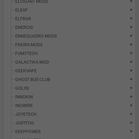
ELCIGART MODS
add
ELEAF
add
ELFBAR
add
ENERCIG
add
ENNEQUADRO MODS
add
FAKIRS MODS
add
FUMYTECH
add
GALACTIKA MOD
add
GEEKVAPE
add
GHOST BUS CLUB
add
GOLISI
add
INNOKIN
add
INOWIRE
add
JOYETECH
add
JUSTFOG
add
KEEPPOWER
add