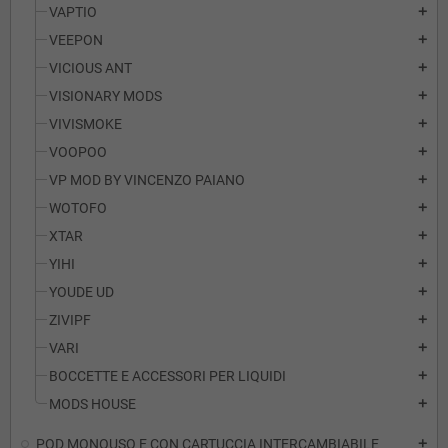
VAPTIO
add
VEEPON
add
VICIOUS ANT
add
VISIONARY MODS
add
VIVISMOKE
add
VOOPOO
add
VP MOD BY VINCENZO PAIANO
add
WOTOFO
add
XTAR
add
YIHI
add
YOUDE UD
add
ZIVIPF
add
VARI
add
BOCCETTE E ACCESSORI PER LIQUIDI
add
MODS HOUSE
add
POD MONOUSO E CON CARTUCCIA INTERCAMBIABILE
add