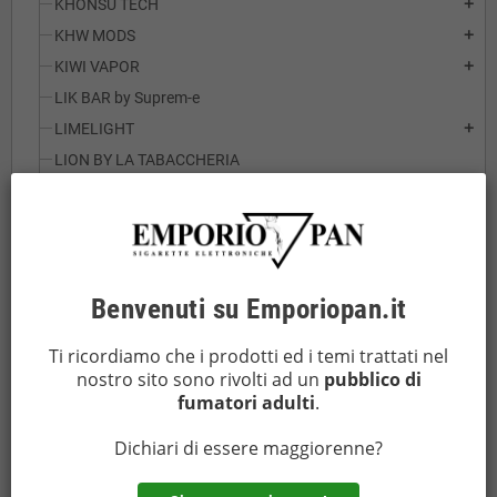
KHONSU TECH
add
KHW MODS
add
KIWI VAPOR
add
LIK BAR by Suprem-e
LIMELIGHT
add
LION BY LA TABACCHERIA
LOST MARY
add
LOST VAPE
add
LUCA CREATIONS
add
MOD MAKER
add
Benvenuti su Emporiopan.it
MODS HOUSE
add
MOLICEL
add
Ti ricordiamo che i prodotti ed i temi trattati nel
nostro sito sono rivolti ad un
pubblico di
MONSTER VAPE
add
fumatori adulti
.
NITECORE
add
OCTOPUS
add
Dichiari di essere maggiorenne?
OFFICINE SVAPO
add