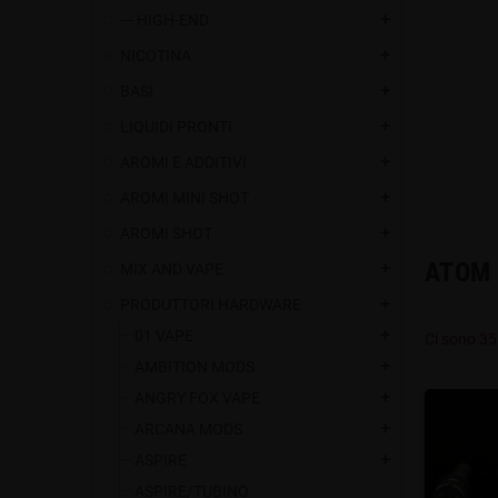
--- HIGH-END
add
NICOTINA
add
BASI
add
LIQUIDI PRONTI
add
AROMI E ADDITIVI
add
AROMI MINI SHOT
add
AROMI SHOT
add
ATOM 
MIX AND VAPE
add
PRODUTTORI HARDWARE
add
01 VAPE
add
Ci sono 35
AMBITION MODS
add
ANGRY FOX VAPE
add
ARCANA MODS
add
ASPIRE
add
ASPIRE/TUBINO