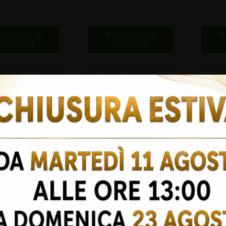
AGGIUNGI AL
AGGIUNGI AL


CARRELLO
CARRELLO
stems - By Ka Boro
Vape Systems - By Ka Boro
Vape Sy
 EVAPORATION
rba SPARE PARTS KIT
AMBER - Steel
Benvenuti su Emporiopan.it
Stock: 14