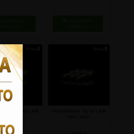
AGGIUNGI AL
AGGIUNGI AL

CARRELLO
CARRELLO
stems - By Ka L AIR
Vape Systems - By Ka L AIR
PIN 1.2mm
PIN 1.4mm
Stock: 2
Stock: 3