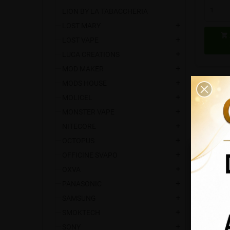
LION BY LA TABACCHERIA
LOST MARY
add

LOST VAPE
add
LUCA CREATIONS
add
MOD MAKER
add
MODS HOUSE
add
MOLICEL
add
MONSTER VAPE
add
NITECORE
add
OCTOPUS
add
OFFICINE SVAPO
add
OXVA
add
PANASONIC
add
Vape Sy
SAMSUNG
add
Rba
CH
SMOKTECH
add
SONY
add