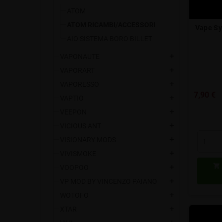
ATOM
ATOM RICAMBI/ACCESSORI
Vape Sy
AIO SISTEMA BORO BILLET
VAPONAUTE
add
VAPORART
add
VAPORESSO
add
7,90 €
VAPTIO
add
VEEPON
add
VICIOUS ANT
add
VISIONARY MODS
add
VIVISMOKE
add

VOOPOO
add
VP MOD BY VINCENZO PAIANO
add
WOTOFO
add
XTAR
add