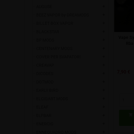
AUGUSE
add
BEEZ VAPOR by DREAMODS
add
BILLET BOX VAPOR
add
BLACKSTAR
add
Vape Sy
BP MODS
add
Rba
CENTENARY MODS
add
COVER PER SVAPATORI
add
CREAVAP
add
7,90 €
DICODES
add
DOTMOD
add
EARLY BIRD
add
ELCIGART MODS
add
ELEAF
add

ELFBAR
add
ENERCIG
add
ENNEQUADRO MODS
add