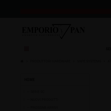
view_headline
SE
chevron_right
PRODUTTORI HARDWARE
chevron_right
VAPE SYSTEMS
chevron_right
A
HOME
--- SERIE SC
--- NUOVI PRODOTTI
--- PROSSIMI ARRIVI