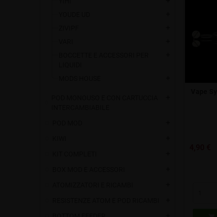
YIHI
add
YOUDE UD
add
ZIVIPF
add
VARI
add
BOCCETTE E ACCESSORI PER
add
LIQUIDI
MODS HOUSE
add
Vape Sy
POD MONOUSO E CON CARTUCCIA
add
INTERCAMBIABILE
POD MOD
add
KIWI
add
4,90 €
KIT COMPLETI
add
BOX MOD E ACCESSORI
add
ATOMIZZATORI E RICAMBI
add
RESISTENZE ATOM E POD RICAMBI
add
BOTTOM FEEDER
add