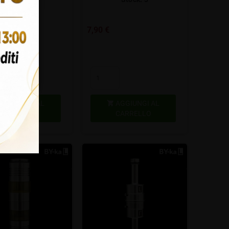
rivolti
7,90 €
AGGIUNGI AL
AGGIUNGI AL

CARRELLO
CARRELLO