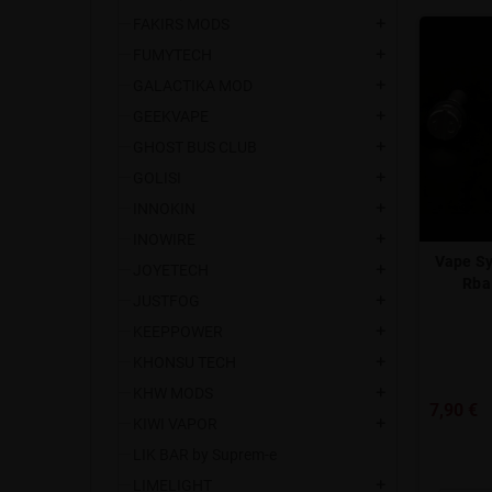
FAKIRS MODS
add
FUMYTECH
add
GALACTIKA MOD
add
GEEKVAPE
add
GHOST BUS CLUB
add
GOLISI
add
INNOKIN
add
INOWIRE
add
Vape Sy
JOYETECH
add
Rba
JUSTFOG
add
KEEPPOWER
add
KHONSU TECH
add
KHW MODS
add
7,90 €
KIWI VAPOR
add
LIK BAR by Suprem-e
LIMELIGHT
add