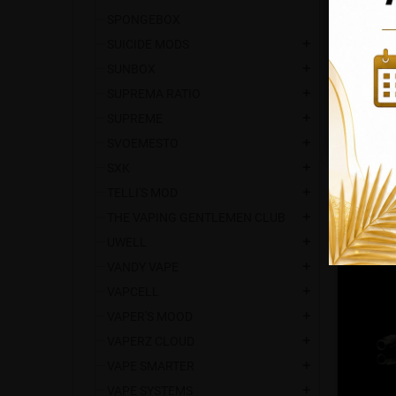
Ti ric
SPONGEBOX
SUICIDE MODS
add
30,90 €
SUNBOX
add
SUPREMA RATIO
add
SUPREME
add
SVOEMESTO
add
SXK
add

TELLI'S MOD
add
THE VAPING GENTLEMEN CLUB
add
UWELL
add
VANDY VAPE
add
VAPCELL
add
VAPER'S MOOD
add
VAPERZ CLOUD
add
VAPE SMARTER
add
VAPE SYSTEMS
add