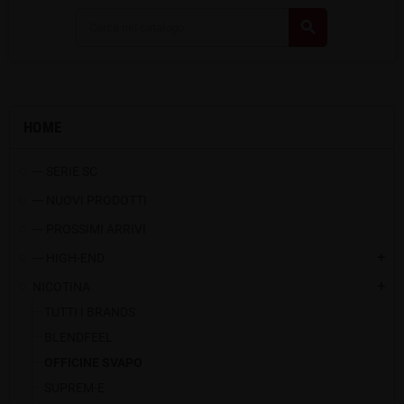
search
HOME
--- SERIE SC
--- NUOVI PRODOTTI
--- PROSSIMI ARRIVI
--- HIGH-END
add
NICOTINA
add
TUTTI I BRANDS
BLENDFEEL
OFFICINE SVAPO
SUPREM-E