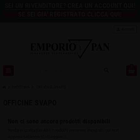
SEI UN RIVENDITORE? CREA UN ACCOUNT QUI!
SE SEI GIA' REGISTRATO CLICCA QUI!
person
Accedi
0
view_headline
search
chevron_right
chevron_right
NICOTINA
OFFICINE SVAPO
OFFICINE SVAPO
Non ci sono ancora prodotti disponibili
Resta in contatto! Altri prodotti verranno mostrati qui non
appena saranno stati aggiunti.