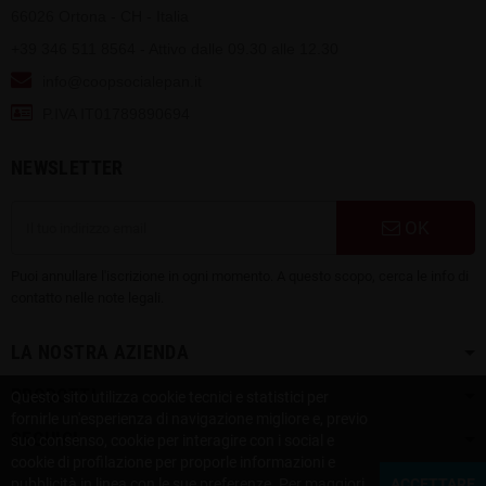
66026 Ortona - CH - Italia
+39 346 511 8564 - Attivo dalle 09.30 alle 12.30
info@coopsocialepan.it
P.IVA IT01789890694
NEWSLETTER
OK
Puoi annullare l'iscrizione in ogni momento. A questo scopo, cerca le info di
contatto nelle note legali.
LA NOSTRA AZIENDA
PRODOTTI
Questo sito utilizza cookie tecnici e statistici per
fornirle un'esperienza di navigazione migliore e, previo
SEGUICI
suo consenso, cookie per interagire con i social e
cookie di profilazione per proporle informazioni e
pubblicità in linea con le sue preferenze. Per maggiori
ACCETTARE