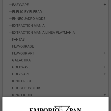
EASYVAPE
add
ELFLIQ BY ELFBAR
ENNEQUADRO MODS
EXTRACTION MANIA
EXTRACTION MANIA LINEA PLAYMANIA
FANTASI
FLAVOURAGE
FLAVOUR ART
add
GALACTIKA
GOLDWAVE
add
HOLY VAPE
add
KING CREST
GHOST BUS CLUB
KING LIQUID
add
LA FRUTTERIA by TOB PHARMA
LA TABACCHERIA
add