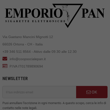
Via Gaetano Mancini Mignotti 12
66026 Ortona - CH - Italia
+39 346 511 8564 - Attivo dalle 09.30 alle 12.30
info@coopsocialepan.it
P.IVA IT01789890694
NEWSLETTER
OK
Puoi annullare l'iscrizione in ogni momento. A questo scopo, cerca le info di
contatto nelle note legali.