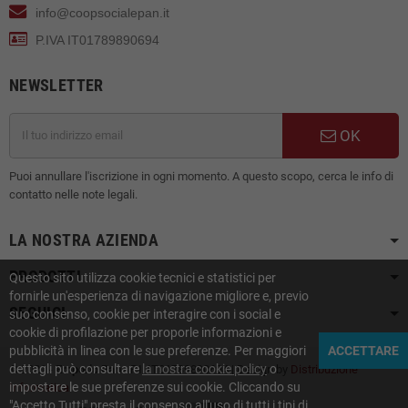
info@coopsocialepan.it
P.IVA IT01789890694
NEWSLETTER
OK
Puoi annullare l'iscrizione in ogni momento. A questo scopo, cerca le info di
contatto nelle note legali.
LA NOSTRA AZIENDA
PRODOTTI
Questo sito utilizza cookie tecnici e statistici per
fornirle un'esperienza di navigazione migliore e, previo
SEGUICI
suo consenso, cookie per interagire con i social e
cookie di profilazione per proporle informazioni e
pubblicità in linea con le sue preferenze. Per maggiori
ACCETTARE
dettagli può consultare
la nostra cookie policy
o
© 2021 -
Emporio Pan
- P.I. IT01789890694 | Design by
Distribuzione
impostare le sue preferenze sui cookie. Cliccando su
Informatica
"Accetto Tutti" presta il consenso all'uso di tutti i tipi di