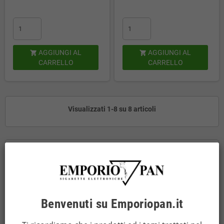
AGGIUNGI AL
AGGIUNGI AL


CARRELLO
CARRELLO
Visualizzati 1-8 su 8 articoli
HOME
--- SERIE SC
--- NUOVI PRODOTTI
Benvenuti su Emporiopan.it
--- PROSSIMI ARRIVI
add