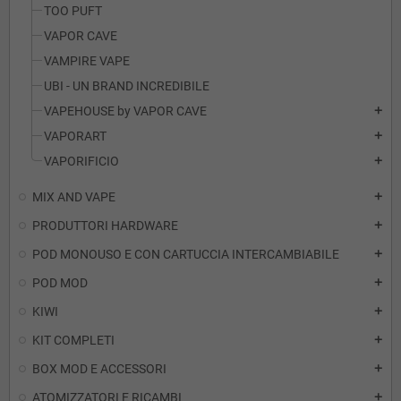
TOO PUFT
VAPOR CAVE
VAMPIRE VAPE
UBI - UN BRAND INCREDIBILE
VAPEHOUSE by VAPOR CAVE
add
VAPORART
add
VAPORIFICIO
add
MIX AND VAPE
add
PRODUTTORI HARDWARE
add
POD MONOUSO E CON CARTUCCIA INTERCAMBIABILE
add
POD MOD
add
KIWI
add
KIT COMPLETI
add
BOX MOD E ACCESSORI
add
ATOMIZZATORI E RICAMBI
add