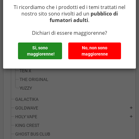
FRUTTATI ICE
Ti ricordiamo che i prodotti ed i temi trattati nel
HIGH VOLTAGE
nostro sito sono rivolti ad un
pubblico di
IL BISCOTTO
fumatori adulti
.
LE CLUB TOBACCO
Dichiari di essere maggiorenne?
MENTE GHIACCIATE
MILKEE
Si, sono
No, non sono
TABAK FRESH
maggiorenne!
maggiorenne
TE AMO
TEN X
THE ORIGINAL
YUZZY
GALACTIKA
GOLDWAVE
add
HOLY VAPE
add
KING CREST
GHOST BUS CLUB