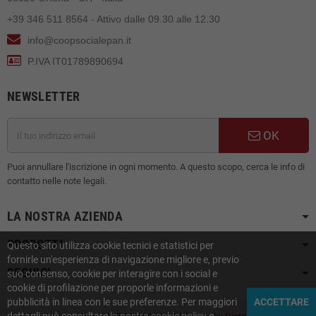
+39 346 511 8564 - Attivo dalle 09.30 alle 12.30
info@coopsocialepan.it
P.IVA IT01789890694
NEWSLETTER
OK
Puoi annullare l'iscrizione in ogni momento. A questo scopo, cerca le info di
contatto nelle note legali.
LA NOSTRA AZIENDA
PRODOTTI
Questo sito utilizza cookie tecnici e statistici per
fornirle un'esperienza di navigazione migliore e, previo
SEGUICI
suo consenso, cookie per interagire con i social e
cookie di profilazione per proporle informazioni e
pubblicità in linea con le sue preferenze. Per maggiori
ACCETTARE