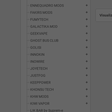
ENNEQUADRO MODS
add
FAKIRS MODS
add
Visualiz
FUMYTECH
add
GALACTIKA MOD
add
GEEKVAPE
add
GHOST BUS CLUB
add
GOLISI
add
INNOKIN
add
INOWIRE
add
JOYETECH
add
JUSTFOG
add
KEEPPOWER
add
KHONSU TECH
add
KHW MODS
add
KIWI VAPOR
add
LIK BAR by Suprem-e