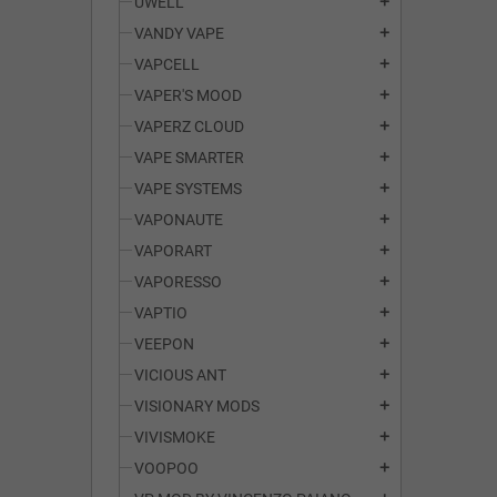
UWELL
add
VANDY VAPE
add
VAPCELL
add
VAPER'S MOOD
add
VAPERZ CLOUD
add
VAPE SMARTER
add
VAPE SYSTEMS
add
VAPONAUTE
add
VAPORART
add
VAPORESSO
add
VAPTIO
add
VEEPON
add
VICIOUS ANT
add
VISIONARY MODS
add
VIVISMOKE
add
VOOPOO
add