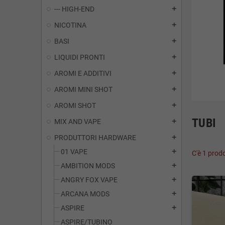
--- HIGH-END
add
NICOTINA
add
BASI
add
LIQUIDI PRONTI
add
AROMI E ADDITIVI
add
AROMI MINI SHOT
add
AROMI SHOT
add
TUBI
MIX AND VAPE
add
PRODUTTORI HARDWARE
add
01 VAPE
add
C'è 1 prod
AMBITION MODS
add
ANGRY FOX VAPE
add
ARCANA MODS
add
ASPIRE
add
ASPIRE/TUBINO