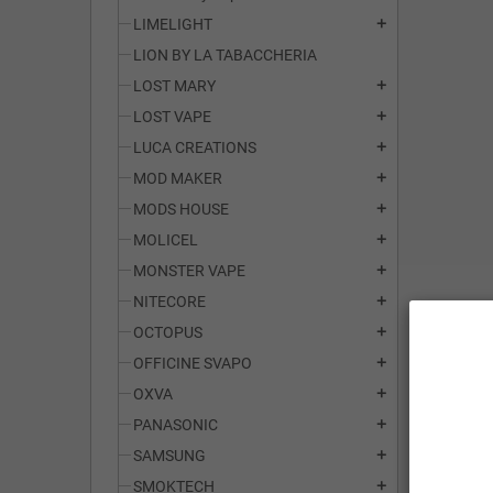
LIMELIGHT
add
LION BY LA TABACCHERIA
LOST MARY
add
LOST VAPE
add
LUCA CREATIONS
add
MOD MAKER
add
MODS HOUSE
add
MOLICEL
add
MONSTER VAPE
add
NITECORE
add
OCTOPUS
add
OFFICINE SVAPO
add
OXVA
add
PANASONIC
add
SAMSUNG
add
SMOKTECH
add