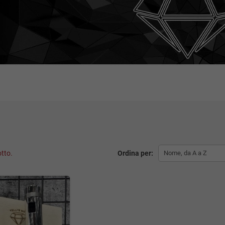
otto.
Ordina per:
Nome, da A a Z