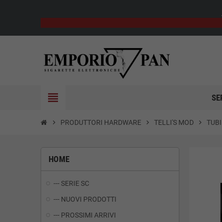
view_headline
SE
chevron_right
PRODUTTORI HARDWARE
chevron_right
TELLI'S MOD
chevron_right
TUBI
HOME
--- SERIE SC
--- NUOVI PRODOTTI
--- PROSSIMI ARRIVI