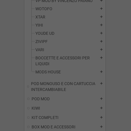
VP MOD BY VINCENZO PAIANO
add
WOTOFO
add
XTAR
add
YIHI
add
YOUDE UD
add
ZIVIPF
add
VARI
add
BOCCETTE E ACCESSORI PER
add
LIQUIDI
MODS HOUSE
add
POD MONOUSO E CON CARTUCCIA
add
INTERCAMBIABILE
POD MOD
add
KIWI
add
KIT COMPLETI
add
BOX MOD E ACCESSORI
add