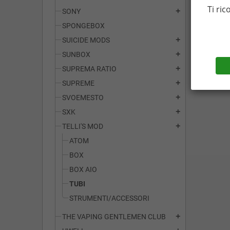
Ti ric
SONY
add
SPONGEBOX
SUICIDE MODS
add
SUNBOX
add
SUPREMA RATIO
add
SUPREME
add
SVOEMESTO
add
SXK
add
TELLI'S MOD
add
ATOM
BOX
BOX AIO
TUBI
STRUMENTI/ACCESSORI
THE VAPING GENTLEMEN CLUB
add