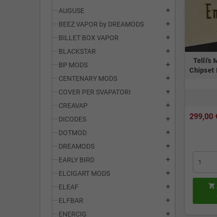
AUGUSE
add
BEEZ VAPOR by DREAMODS
add
BILLET BOX VAPOR
add
BLACKSTAR
add
Telli's
BP MODS
add
Chipset
CENTENARY MODS
add
COVER PER SVAPATORI
add
CREAVAP
add
299,00 
DICODES
add
DOTMOD
add
DREAMODS
add
EARLY BIRD
add
ELCIGART MODS
add

ELEAF
add
ELFBAR
add
ENERCIG
add