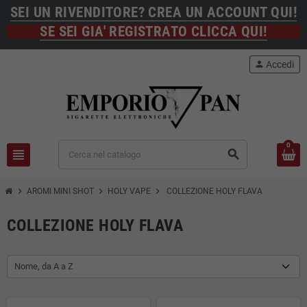
SEI UN RIVENDITORE? CREA UN ACCOUNT QUI!
SE SEI GIA' REGISTRATO CLICCA QUI!
person
Accedi
0
view_headline
search
chevron_right
chevron_right
chevron_right
AROMI MINI SHOT
HOLY VAPE
COLLEZIONE HOLY FLAVA
COLLEZIONE HOLY FLAVA
Nome, da A a Z