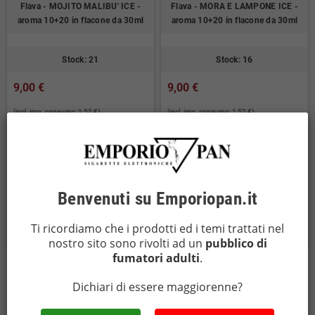
Flava - MOJITO MALIBU' ICE -
Flava - MORA E LAMPONE ICE -
aroma 10+20 in flacone da 30ml
aroma 10+20 in flacone da 30ml
Stock: 21
Stock: 16
9,00 €
9,00 €
(incl. imp. consumo: 1,52 €)
(incl. imp. consumo: 1,52 €)
Benvenuti su Emporiopan.it
AGGIUNGI AL
AGGIUNGI AL


CARRELLO
CARRELLO
Ti ricordiamo che i prodotti ed i temi trattati nel
nostro sito sono rivolti ad un
pubblico di
fumatori adulti
.
Dichiari di essere maggiorenne?
Visualizzati 1-10 su 10 articoli