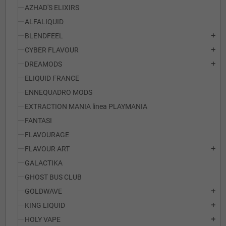
AZHAD'S ELIXIRS
ALFALIQUID
BLENDFEEL
add
CYBER FLAVOUR
add
DREAMODS
add
ELIQUID FRANCE
ENNEQUADRO MODS
EXTRACTION MANIA linea PLAYMANIA
FANTASI
FLAVOURAGE
FLAVOUR ART
add
GALACTIKA
GHOST BUS CLUB
GOLDWAVE
add
KING LIQUID
add
HOLY VAPE
add