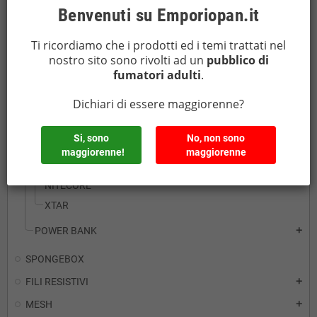
Benvenuti su Emporiopan.it
CIRCUITI
Ti ricordiamo che i prodotti ed i temi trattati nel
BATTERIE E ACCESSORI
add
nostro sito sono rivolti ad un
pubblico di
CARICABATTERIE E POWERBANK
add
fumatori adulti
.
ADATTATORI E PRESE DA MURO
Dichiari di essere maggiorenne?
CARICABATTERIE
add
DICODES
Si, sono
No, non sono
FUMYTECH
maggiorenne!
maggiorenne
GOLISI
NITECORE
XTAR
POWER BANK
add
SPONGEBOX
FILI RESISTIVI
add
MESH
add