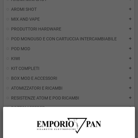
AROMI SHOT
add
MIX AND VAPE
add
PRODUTTORI HARDWARE
add
POD MONOUSO E CON CARTUCCIA INTERCAMBIABILE
add
POD MOD
add
KIWI
add
KIT COMPLETI
add
BOX MOD E ACCESSORI
add
ATOMIZZATORI E RICAMBI
add
RESISTENZE ATOM E POD RICAMBI
add
BOTTOM FEEDER
add
AIO SISTEMA BORO BILLET
add
TUBI E ACCESSORI
add
PIPE E ACCESSORI
add