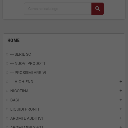
search
HOME
--- SERIE SC
--- NUOVI PRODOTTI
--- PROSSIMI ARRIVI
--- HIGH-END
add
NICOTINA
add
BASI
add
LIQUIDI PRONTI
add
AROMI E ADDITIVI
add
AROMI MINI SHOT
add