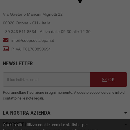
Via Gaetano Mancini Mignotti 12
66026 Ortona - CH - Italia
+39 346 511 8564 - Attivo dalle 09.30 alle 12.30
info@coopsocialepan.it
P.IVA IT01789890694
NEWSLETTER
OK
Puoi annullare l'iscrizione in ogni momento. A questo scopo, cerca le info di
contatto nelle note legali.
LA NOSTRA AZIENDA
PRODOTTI
Questo sito utilizza cookie tecnici e statistici per