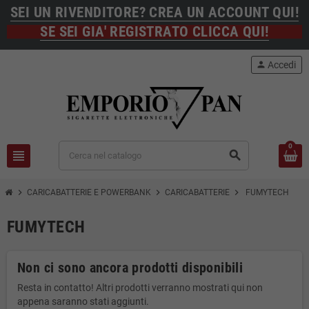
SEI UN RIVENDITORE? CREA UN ACCOUNT QUI!
SE SEI GIA' REGISTRATO CLICCA QUI!
person
Accedi
0
view_headline
search
chevron_right
chevron_right
chevron_right
CARICABATTERIE E POWERBANK
CARICABATTERIE
FUMYTECH
FUMYTECH
Non ci sono ancora prodotti disponibili
Resta in contatto! Altri prodotti verranno mostrati qui non
appena saranno stati aggiunti.