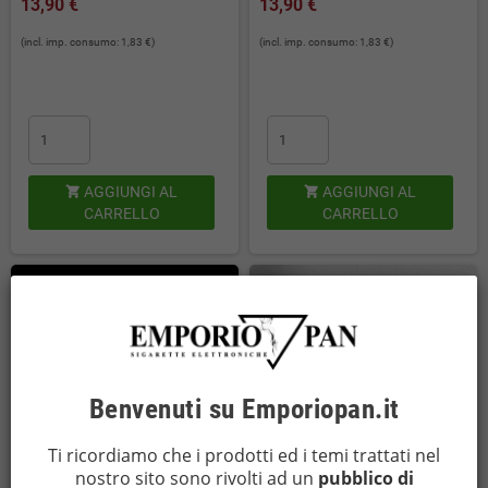
13,90 €
13,90 €
(incl. imp. consumo: 1,83 €)
(incl. imp. consumo: 1,83 €)
AGGIUNGI AL
AGGIUNGI AL


CARRELLO
CARRELLO
Benvenuti su Emporiopan.it
Ti ricordiamo che i prodotti ed i temi trattati nel
nostro sito sono rivolti ad un
pubblico di