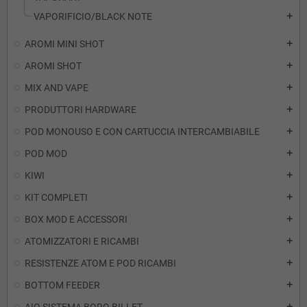
VAPORIFICIO/BLACK NOTE
add
AROMI MINI SHOT
add
AROMI SHOT
add
MIX AND VAPE
add
PRODUTTORI HARDWARE
add
POD MONOUSO E CON CARTUCCIA INTERCAMBIABILE
add
POD MOD
add
KIWI
add
KIT COMPLETI
add
BOX MOD E ACCESSORI
add
ATOMIZZATORI E RICAMBI
add
RESISTENZE ATOM E POD RICAMBI
add
BOTTOM FEEDER
add
add