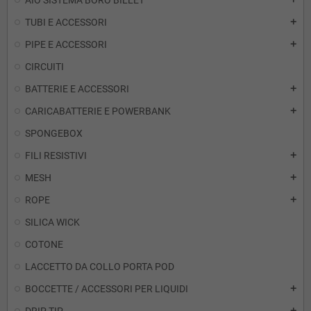
AIO SISTEMA BORO BILLET
TUBI E ACCESSORI
add
PIPE E ACCESSORI
add
CIRCUITI
BATTERIE E ACCESSORI
add
CARICABATTERIE E POWERBANK
add
SPONGEBOX
FILI RESISTIVI
add
MESH
add
ROPE
add
SILICA WICK
COTONE
LACCETTO DA COLLO PORTA POD
BOCCETTE / ACCESSORI PER LIQUIDI
add
add