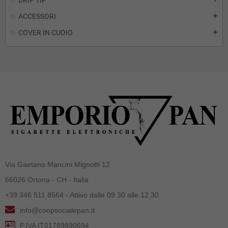
DRIP TIP
ACCESSORI
add
COVER IN CUOIO
add
Via Gaetano Mancini Mignotti 12
66026 Ortona - CH - Italia
+39 346 511 8564 - Attivo dalle 09.30 alle 12.30
info@coopsocialepan.it
P.IVA IT01789890694