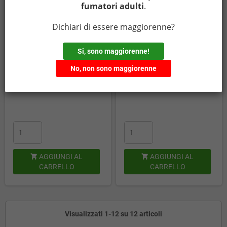
fumatori adulti
.
Extraction Mania - Legendary -
Extraction Mania - Legendary -
TENNESSEE - aroma 12ml
VIRGINIA - aroma 12ml
Dichiari di essere maggiorenne?
Stock: 197
Stock: 80
Si, sono maggiorenne!
No, non sono maggiorenne
13,90 €
13,90 €
(incl. imp. consumo: 1,83 €)
(incl. imp. consumo: 1,83 €)
AGGIUNGI AL
AGGIUNGI AL


CARRELLO
CARRELLO
Visualizzati 1-12 su 12 articoli