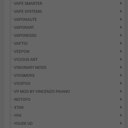
VAPE SMARTER
add
VAPE SYSTEMS
add
VAPONAUTE
add
VAPORART
add
VAPORESSO
add
VAPTIO
add
VEEPON
add
VICIOUS ANT
add
VISIONARY MODS
add
VIVISMOKE
add
VOOPOO
add
VP MOD BY VINCENZO PAIANO
add
WOTOFO
add
XTAR
add
YIHI
add
YOUDE UD
add