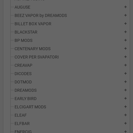
AUGUSE
add
BEEZ VAPOR by DREAMODS
add
BILLET BOX VAPOR
add
BLACKSTAR
add
BP MODS
add
CENTENARY MODS
add
COVER PER SVAPATORI
add
CREAVAP
add
DICODES
add
DOTMOD
add
DREAMODS
add
EARLY BIRD
add
ELCIGART MODS
add
ELEAF
add
ELFBAR
add
ENERCIG
add