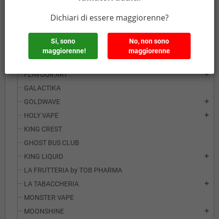
ENNEQUADRO MODS
Dichiari di essere maggiorenne?
EXTRACTION MANIA
EXTRACTION MANIA LINEA PLAYMANIA
Si, sono
No, non sono
FANTASI
maggiorenne!
maggiorenne
FLAVOURAGE
FLAVOUR ART
add
GALACTIKA
GOLDWAVE
add
HOLY VAPE
add
KING CREST
GHOST BUS CLUB
KING LIQUID
add
LA FRUTTERIA by TOB PHARMA
LA TABACCHERIA
add
MONSTER VAPE
MOONSHINE
add