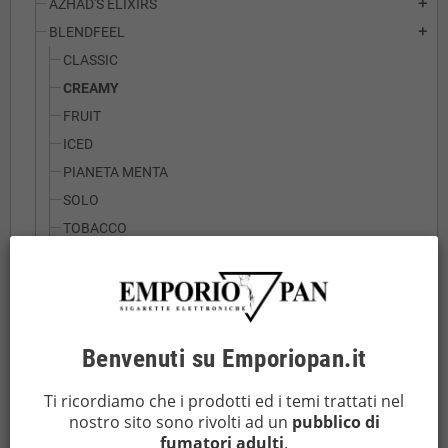
AZHAD'S ELIXIRS
add
BLENDFEEL
add
CLASSIC
CREAMY
FRUIT
ICED
PIANETA MENTA
SOLO
TOBACCO
TAKE A BREAK
CHARLIE'S CHALK DUST - PACHA MAMA
CYBER FLAVOUR
DEA
Benvenuti su Emporiopan.it
DREAMODS
add
Ti ricordiamo che i prodotti ed i temi trattati nel
EASYVAPE
add
nostro sito sono rivolti ad un
pubblico di
ELFLIQ BY ELFBAR
fumatori adulti
.