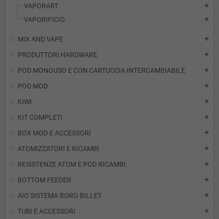
VAPORART
add
VAPORIFICIO
add
MIX AND VAPE
add
PRODUTTORI HARDWARE
add
POD MONOUSO E CON CARTUCCIA INTERCAMBIABILE
add
POD MOD
add
KIWI
add
KIT COMPLETI
add
BOX MOD E ACCESSORI
add
ATOMIZZATORI E RICAMBI
add
RESISTENZE ATOM E POD RICAMBI
add
BOTTOM FEEDER
add
AIO SISTEMA BORO BILLET
add
TUBI E ACCESSORI
add