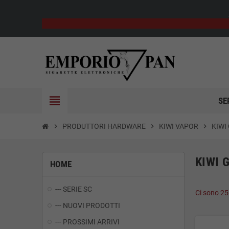
view_headline
SE
chevron_right
PRODUTTORI HARDWARE
chevron_right
KIWI VAPOR
chevron_right
KIWI
KIWI 
HOME
--- SERIE SC
Ci sono 25
--- NUOVI PRODOTTI
--- PROSSIMI ARRIVI