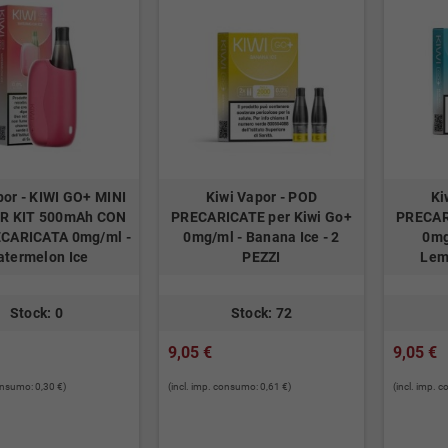
por - KIWI GO+ MINI
Kiwi Vapor - POD
Ki
R KIT 500mAh CON
PRECARICATE per Kiwi Go+
PRECAR
CARICATA 0mg/ml -
0mg/ml - Banana Ice - 2
0mg
termelon Ice
PEZZI
Lem
Stock: 0
Stock: 72
9,05 €
9,05 €
consumo: 0,30 €)
(incl. imp. consumo: 0,61 €)
(incl. imp. 