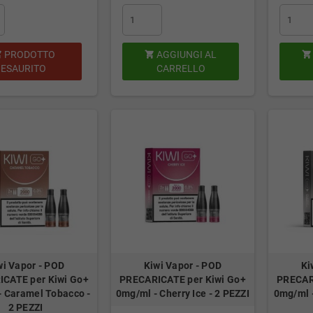
PRODOTTO
AGGIUNGI AL



ESAURITO
CARRELLO
wi Vapor - POD
Kiwi Vapor - POD
Ki
CATE per Kiwi Go+
PRECARICATE per Kiwi Go+
PRECAR
- Caramel Tobacco -
0mg/ml - Cherry Ice - 2 PEZZI
0mg/ml -
2 PEZZI