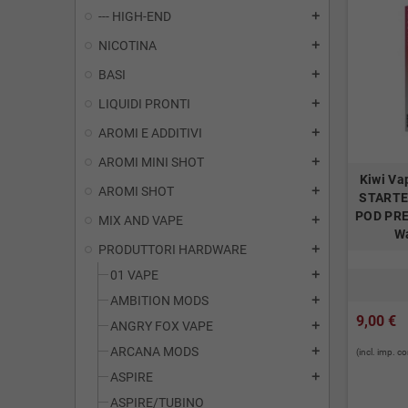
--- HIGH-END
add
NICOTINA
add
BASI
add
LIQUIDI PRONTI
add
AROMI E ADDITIVI
add
AROMI MINI SHOT
add
Kiwi Va
AROMI SHOT
add
STARTE
POD PRE
MIX AND VAPE
add
Wa
PRODUTTORI HARDWARE
add
01 VAPE
add
AMBITION MODS
add
9,00 €
ANGRY FOX VAPE
add
ARCANA MODS
add
(incl. imp. 
ASPIRE
add
ASPIRE/TUBINO