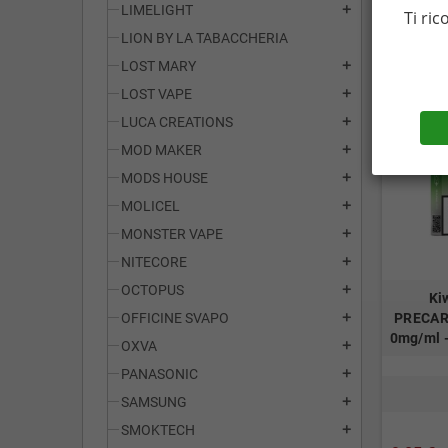
LIMELIGHT
add
Ti ric
LION BY LA TABACCHERIA
LOST MARY
add
LOST VAPE
add
LUCA CREATIONS
add
MOD MAKER
add
MODS HOUSE
add
MOLICEL
add
MONSTER VAPE
add
NITECORE
add
OCTOPUS
add
Ki
OFFICINE SVAPO
PRECARI
add
0mg/ml -
OXVA
add
PANASONIC
add
SAMSUNG
add
SMOKTECH
add