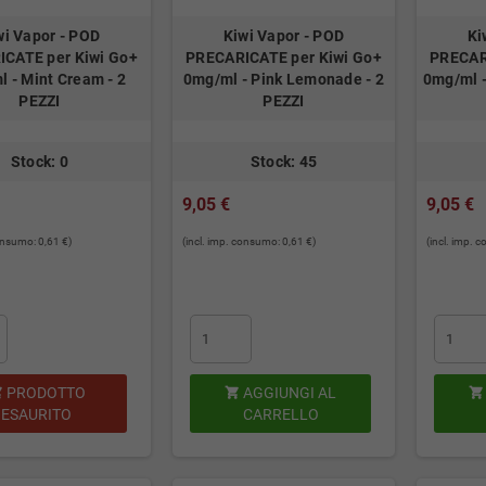
wi Vapor - POD
Kiwi Vapor - POD
Ki
CATE per Kiwi Go+
PRECARICATE per Kiwi Go+
PRECAR
 - Mint Cream - 2
0mg/ml - Pink Lemonade - 2
0mg/ml -
PEZZI
PEZZI
Stock: 0
Stock: 45
9,05 €
9,05 €
consumo: 0,61 €)
(incl. imp. consumo: 0,61 €)
(incl. imp. 
PRODOTTO
AGGIUNGI AL



ESAURITO
CARRELLO