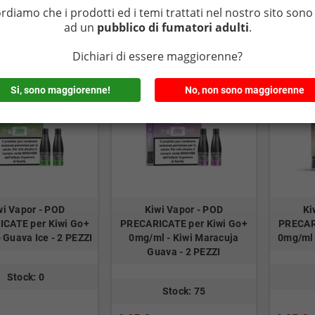
ordiamo che i prodotti ed i temi trattati nel nostro sito sono 
CARRELLO
CARRELLO
ad un
pubblico di fumatori adulti
.
Dichiari di essere maggiorenne?
Si, sono maggiorenne!
No, non sono maggiorenne
wi Vapor - POD
Kiwi Vapor - POD
Ki
CATE per Kiwi Go+
PRECARICATE per Kiwi Go+
PRECAR
 Guava Ice - 2 PEZZI
0mg/ml - Kiwi Maracuja
0mg/ml -
Guava - 2 PEZZI
Stock: 0
Stock: 75