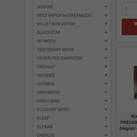
AUGUSE
add
BEEZ VAPOR by DREAMODS
add
BILLET BOX VAPOR
add
BLACKSTAR
add
BP MODS
add
CENTENARY MODS
add
COVER PER SVAPATORI
add
CREAVAP
add
DICODES
add
DOTMOD
add
DREAMODS
add
EARLY BIRD
add
ELCIGART MODS
add
Ki
ELEAF
add
PRECARI
ELFBAR
add
0mg/ml 
ENERCIG
add