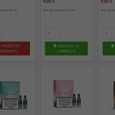
9,05 €
9,05 €
consumo: 0,61 €)
(incl. imp. consumo: 0,61 €)
(incl. imp. 
PRODOTTO
AGGIUNGI AL



ESAURITO
CARRELLO