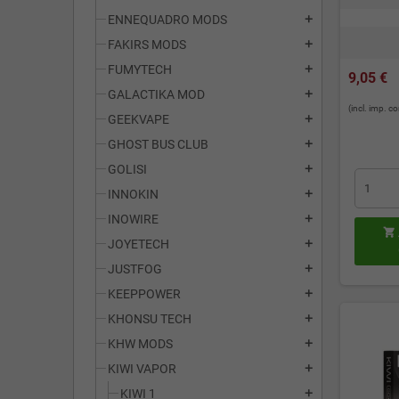
ENNEQUADRO MODS
add
FAKIRS MODS
add
FUMYTECH
add
9,05 €
GALACTIKA MOD
add
(incl. imp. 
GEEKVAPE
add
GHOST BUS CLUB
add
GOLISI
add
INNOKIN
add
INOWIRE
add

JOYETECH
add
JUSTFOG
add
KEEPPOWER
add
KHONSU TECH
add
KHW MODS
add
KIWI VAPOR
add
KIWI 1
add