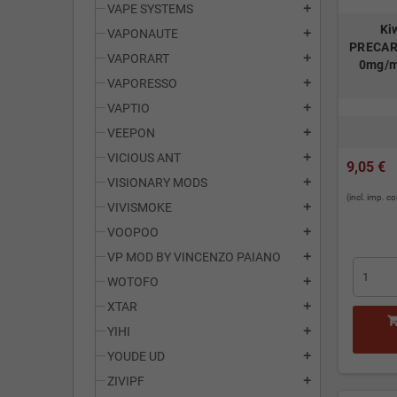
VAPE SYSTEMS
add
Ki
VAPONAUTE
add
PRECARI
VAPORART
add
0mg/ml
VAPORESSO
add
VAPTIO
add
VEEPON
add
VICIOUS ANT
add
9,05 €
VISIONARY MODS
add
(incl. imp. 
VIVISMOKE
add
VOOPOO
add
VP MOD BY VINCENZO PAIANO
add
WOTOFO
add
XTAR
add
YIHI
add
YOUDE UD
add
ZIVIPF
add