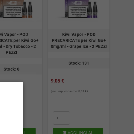
wi Vapor - POD
Kiwi Vapor - POD
ICATE per Kiwi Go+
PRECARICATE per Kiwi Go+
 - Dry Tobacco - 2
0mg/ml - Grape Ice - 2 PEZZI
PEZZI
Stock: 131
Stock: 8
9,05 €
consumo: 0,61 €)
(incl. imp. consumo: 0,61 €)
AGGIUNGI AL
AGGIUNGI AL
