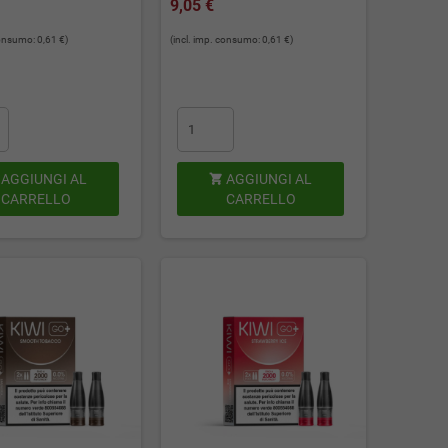
9,05 €
consumo: 0,61 €)
(incl. imp. consumo: 0,61 €)
AGGIUNGI AL
AGGIUNGI AL

CARRELLO
CARRELLO