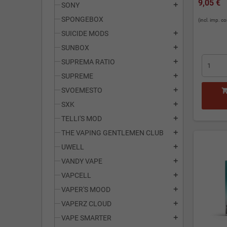
9,05 €
SONY
add
SPONGEBOX
(incl. imp. 
SUICIDE MODS
add
SUNBOX
add
SUPREMA RATIO
add
SUPREME
add
SVOEMESTO
add
SXK
add
TELLI'S MOD
add
THE VAPING GENTLEMEN CLUB
add
UWELL
add
VANDY VAPE
add
VAPCELL
add
VAPER'S MOOD
add
VAPERZ CLOUD
add
VAPE SMARTER
add