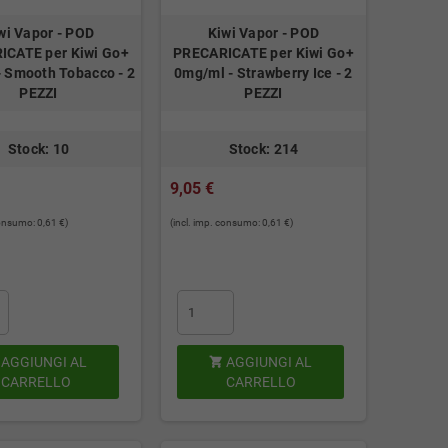
wi Vapor - POD
Kiwi Vapor - POD
ICATE per Kiwi Go+
PRECARICATE per Kiwi Go+
 Smooth Tobacco - 2
0mg/ml - Strawberry Ice - 2
PEZZI
PEZZI
Stock: 10
Stock: 214
9,05 €
consumo: 0,61 €)
(incl. imp. consumo: 0,61 €)
AGGIUNGI AL
AGGIUNGI AL

CARRELLO
CARRELLO