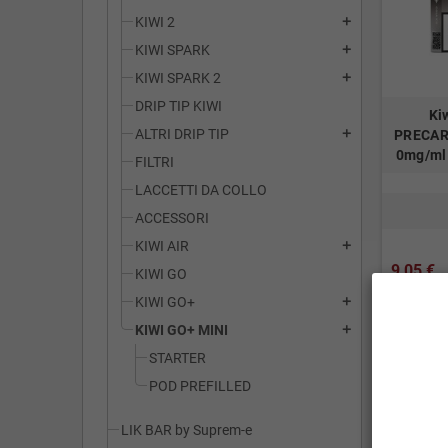
KIWI 2
add
KIWI SPARK
add
KIWI SPARK 2
add
DRIP TIP KIWI
Ki
ALTRI DRIP TIP
add
PRECARI
0mg/ml 
FILTRI
LACCETTI DA COLLO
ACCESSORI
KIWI AIR
add
9,05 €
KIWI GO
KIWI GO+
add
(incl. imp. 
KIWI GO+ MINI
add
STARTER
POD PREFILLED
LIK BAR by Suprem-e
