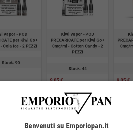
wi Vapor - POD
Kiwi Vapor - POD
Ki
CATE per Kiwi Go+
PRECARICATE per Kiwi Go+
PRECAR
- Cola Ice - 2 PEZZI
0mg/ml - Cotton Candy - 2
0mg/ml
PEZZI
Stock: 90
Stock: 44
9,05 €
9,05 €
consumo: 0,61 €)
(incl. imp. consumo: 0,61 €)
(incl. imp. 
Benvenuti su Emporiopan.it
AGGIUNGI AL
AGGIUNGI AL

