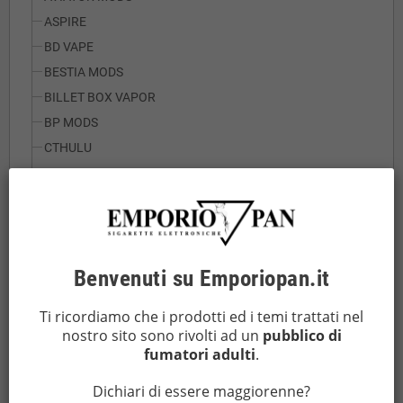
ASPIRE
BD VAPE
BESTIA MODS
BILLET BOX VAPOR
BP MODS
CTHULU
DAMNMOD
DICODES
DOTMOD
EARLY BIRD
Benvenuti su Emporiopan.it
EHPRO
ELEAF
Ti ricordiamo che i prodotti ed i temi trattati nel
ENNEQUADRO MODS
nostro sito sono rivolti ad un
pubblico di
FAKIRS MODS
fumatori adulti
.
GALACTIKA MOD
Dichiari di essere maggiorenne?
GEEKVAPE