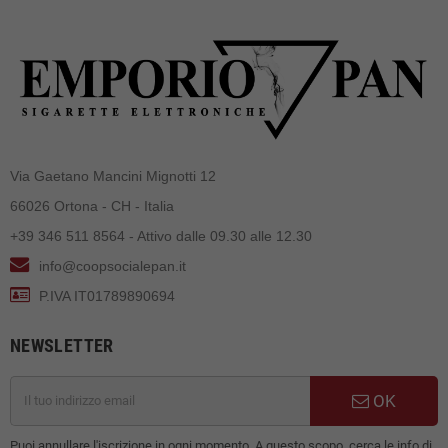
Via Gaetano Mancini Mignotti 12
66026 Ortona - CH - Italia
+39 346 511 8564 - Attivo dalle 09.30 alle 12.30
info@coopsocialepan.it
P.IVA IT01789890694
NEWSLETTER
OK
Puoi annullare l'iscrizione in ogni momento. A questo scopo, cerca le info di