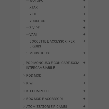
WOTOFO
add
XTAR
add
YIHI
add
YOUDE UD
add
ZIVIPF
add
VARI
add
BOCCETTE E ACCESSORI PER
add
LIQUIDI
MODS HOUSE
add
POD MONOUSO E CON CARTUCCIA
add
INTERCAMBIABILE
POD MOD
add
KIWI
add
KIT COMPLETI
add
BOX MOD E ACCESSORI
add
ATOMIZZATORI E RICAMBI
add