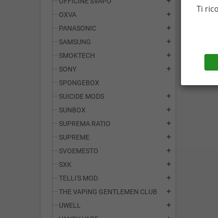
OFFICINE SVAPO
add
Ti ric
OXVA
add
PANASONIC
add
SAMSUNG
add
SMOKTECH
add
SONY
add
SPONGEBOX
SUICIDE MODS
add
SUNBOX
add
SUPREMA RATIO
add
SUPREME
add
SVOEMESTO
add
SXK
add
TELLI'S MOD
add
THE VAPING GENTLEMEN CLUB
add
UWELL
add