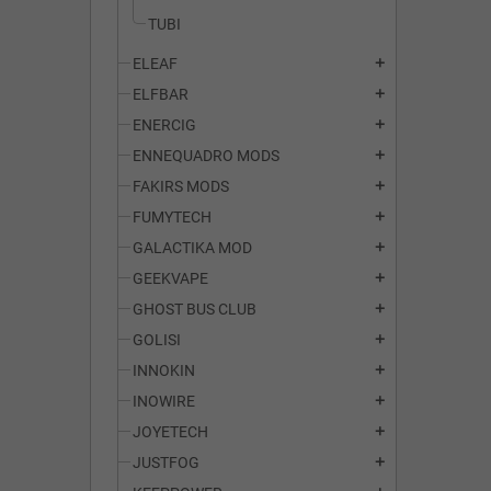
TUBI
ELEAF
add
ELFBAR
add
ENERCIG
add
ENNEQUADRO MODS
add
FAKIRS MODS
add
FUMYTECH
add
GALACTIKA MOD
add
GEEKVAPE
add
GHOST BUS CLUB
add
GOLISI
add
INNOKIN
add
INOWIRE
add
JOYETECH
add
JUSTFOG
add