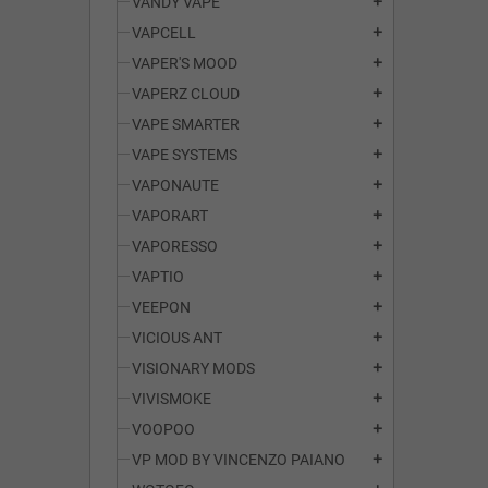
VANDY VAPE
add
VAPCELL
add
VAPER'S MOOD
add
VAPERZ CLOUD
add
VAPE SMARTER
add
VAPE SYSTEMS
add
VAPONAUTE
add
VAPORART
add
VAPORESSO
add
VAPTIO
add
VEEPON
add
VICIOUS ANT
add
VISIONARY MODS
add
VIVISMOKE
add
VOOPOO
add
VP MOD BY VINCENZO PAIANO
add