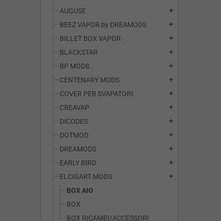
AUGUSE
add
BEEZ VAPOR by DREAMODS
add
BILLET BOX VAPOR
add
BLACKSTAR
add
BP MODS
add
CENTENARY MODS
add
COVER PER SVAPATORI
add
CREAVAP
add
DICODES
add
DOTMOD
add
DREAMODS
add
EARLY BIRD
add
ELCIGART MODS
add
BOX AIO
BOX
BOX RICAMBI/ACCESSORI