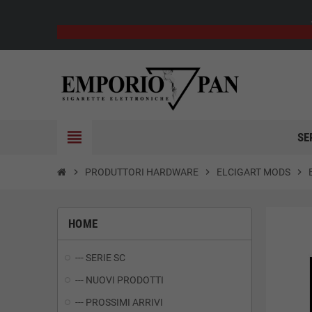
view_headline
SE
chevron_right
PRODUTTORI HARDWARE
chevron_right
ELCIGART MODS
chevron_right
HOME
--- SERIE SC
--- NUOVI PRODOTTI
--- PROSSIMI ARRIVI