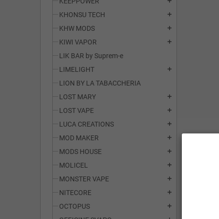
KEEPPOWER
add
KHONSU TECH
add
KHW MODS
add
KIWI VAPOR
add
LIK BAR by Suprem-e
LIMELIGHT
add
LION BY LA TABACCHERIA
LOST MARY
add
LOST VAPE
add
LUCA CREATIONS
add
MOD MAKER
add
MODS HOUSE
add
MOLICEL
add
MONSTER VAPE
add
NITECORE
add
OCTOPUS
add