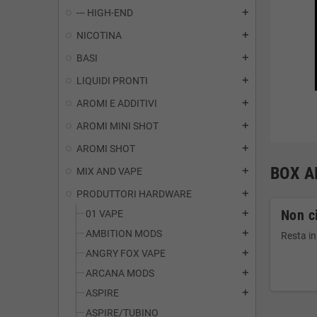
--- HIGH-END
add
NICOTINA
add
BASI
add
LIQUIDI PRONTI
add
AROMI E ADDITIVI
add
AROMI MINI SHOT
add
AROMI SHOT
add
BOX A
MIX AND VAPE
add
PRODUTTORI HARDWARE
add
Non ci
01 VAPE
add
AMBITION MODS
add
Resta in
ANGRY FOX VAPE
add
ARCANA MODS
add
ASPIRE
add
ASPIRE/TUBINO